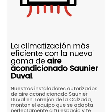
La climatización más
eficiente con la nueva
gama de
aire
acondicionado Saunier
Duval
.
Nuestros
instaladores
autorizados
de
aire
acondicionado
Saunier
Duval
en
Torrejón
de
la
Calzada,
montan
el
equipo
que
se
adapta
perfectamente
a
tu
espacio
y
te