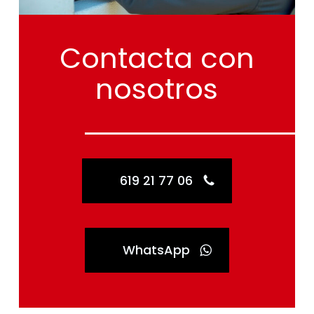
Contacta
con
nosotros
619 21 77 06
WhatsApp