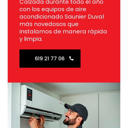
Calzada durante todo el año
con los equipos de aire
acondicionado Saunier Duval
más novedosos que
instalamos de manera rápida
y limpia.
619 21 77 06