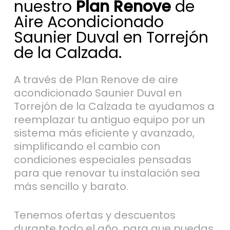
nuestro
Plan Renove
de
Aire Acondicionado
Saunier Duval en Torrejón
de la Calzada.
A través de Plan Renove de aire
acondicionado Saunier Duval en
Torrejón de la Calzada te ayudamos a
reemplazar tu antiguo equipo por un
sistema más eficiente y avanzado,
simplificando el cambio con
condiciones especiales pensadas
para que renovar tu instalación sea
más sencillo y barato.
Tenemos ofertas y descuentos
durante todo el año, para que puedas