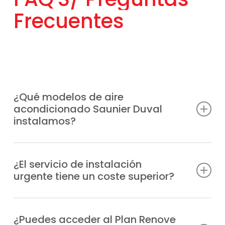
Frecuentes
¿Qué modelos de aire
acondicionado Saunier Duval
instalamos?
SDH 19‑035 NW, VivAir one 25,
VivAir one SDHL1‑030 NW,
¿El servicio de instalación
urgente tiene un coste superior?
VivAir Lite SDHB1‑050,
VivAir One SDHL1‑045 NW,
Sí, el servicio de instalación urgente de
VivAir Lite SDHB1‑065 NW, SDH19‑113W4 4×1,
equipos de aire acondicionado en Torrejón
¿Puedes acceder al Plan Renove
SDH17‑035 NW, VivAir Lite Multisplit 2×1,