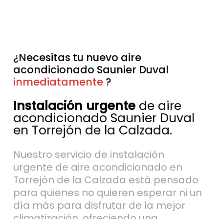
¿Necesitas tu nuevo aire
acondicionado Saunier Duval
sin esperas
?
Instalación urgente
de aire
acondicionado Saunier Duval
en Torrejón de la Calzada.
Nuestro servicio de instalación
urgente de aire acondicionado en
Torrejón de la Calzada está pensado
para quienes no quieren esperar ni un
día más para disfrutar de la mejor
climatización, ofreciendo una