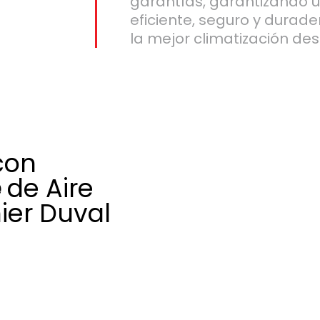
garantías, garantizando 
eficiente, seguro y durade
la mejor climatización des
con
e
de Aire
ier Duval