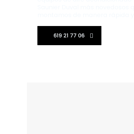
Saunier Duval más novedosos 
montamos de manera rápida y 
619 21 77 06