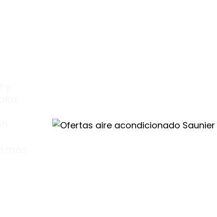
 y
alar
en
ón más