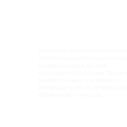
para montar tu
nuevo aire
acondcionado
Saunier Duval.
Descubre nuestros descuentos
ofertas insuperables para inst
tu nuevo equipo de aire
acondicionado Saunier Duval 
Sevilla la Nueva y empieza a
beneficiarte de la climatizaci
eficiente del mercado.