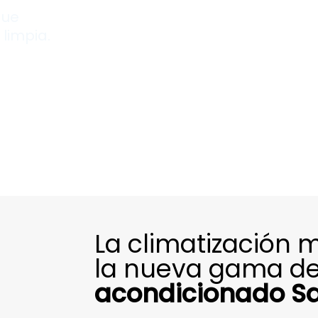
que
limpia.
La climatización 
la nueva gama d
acondicionado Sa