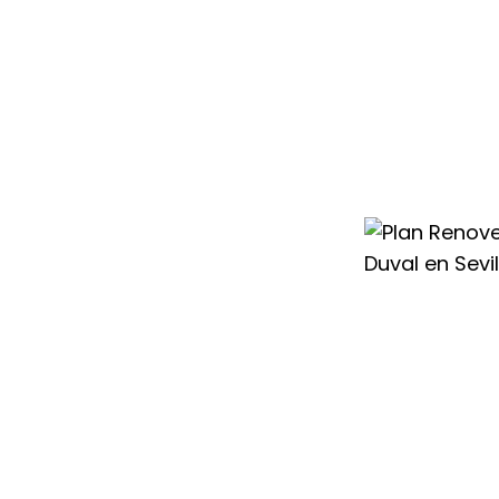
condicionado
te ayudamos a
sistema más
 el cambio con
para que renovar
rato.
tos
frutar de un
uval con los
er que esperar a
ier Duval en
 un
ahorro de
os con mayor
educen el coste