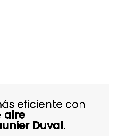
más eficiente con
e
aire
unier Duval
.