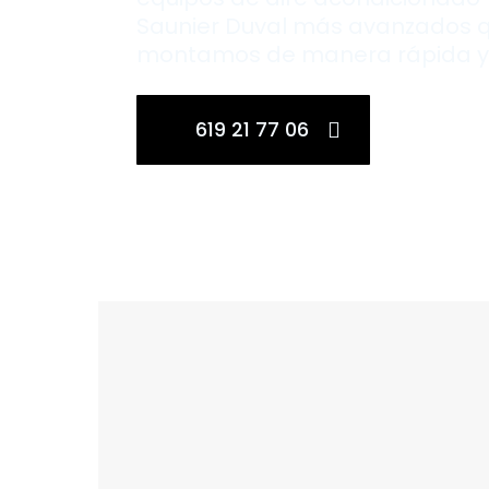
Saunier Duval más avanzados 
montamos de manera rápida y 
619 21 77 06