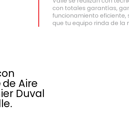
Valle se realizan con técn
con totales garantías, ga
funcionamiento eficiente,
que tu equipo rinda de la
con
e
de Aire
ier Duval
le.