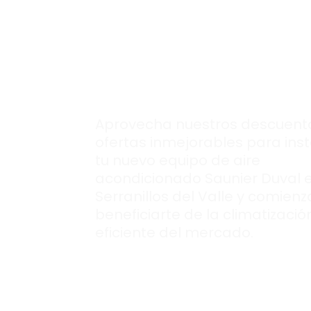
para comprar tu
nuevo aire
acondcionado
Saunier Duval.
Aprovecha nuestros descuent
ofertas inmejorables para inst
tu nuevo equipo de aire
acondicionado Saunier Duval 
Serranillos del Valle y comienz
beneficiarte de la climatizaci
eficiente del mercado.