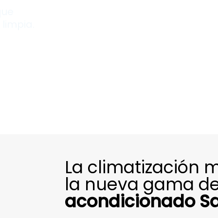
que
limpia.
La climatización 
la nueva gama d
acondicionado Sa