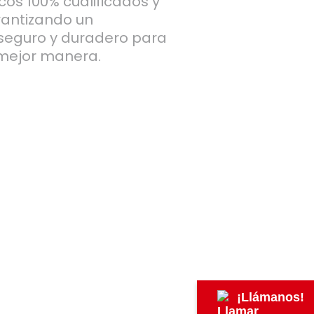
icos 100% cualificados y
rantizando un
 seguro y duradero para
 mejor manera.
¡Llámanos!