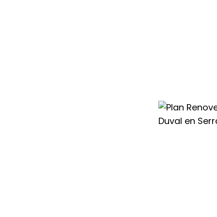
condicionado
alle te ayudamos a
sistema más
l cambio con
 para que renovar
rato.
rmanentes, para
re acondicionado
ios del mercado,
subvenciones o
ier Duval en
guir un
ahorro de
os con mayor