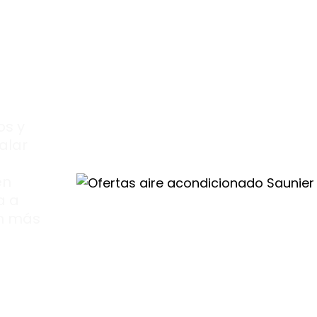
os y
alar
en
a a
ón más