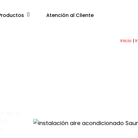
Productos
Atención al Cliente
Inicio
|
I
e
ón en tu
del
os