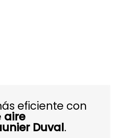
más eficiente con
e
aire
unier Duval
.