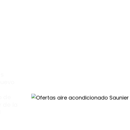
as
as
nuevo
o de
 de la
l