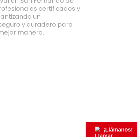
val en San Fernando de
ofesionales certificados y
rantizando un
 seguro y duradero para
 mejor manera.
¡Llámanos!