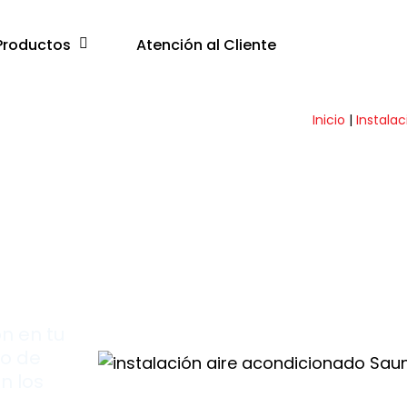
Productos
Atención al Cliente
Inicio
|
Instalac
San
res
ón en tu
do de
n los