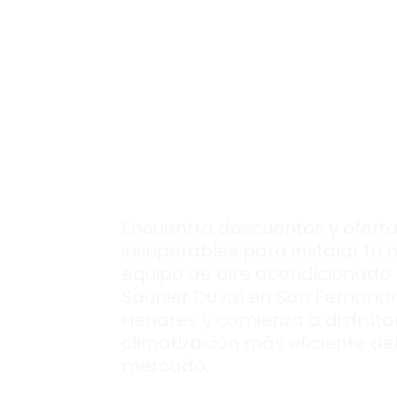
Las mejores
ofert
para instalar tu
nuevo aire
acondcionado
Saunier Duval.
Encuentra descuentos y ofert
insuperables para instalar tu 
equipo de aire acondicionado
Saunier Duval en San Fernand
Henares y comienza a disfrutar
climatización más eficiente de
mercado.