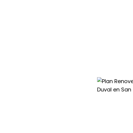
condicionado
Henares te
 equipo por un
facilitando el
es pensadas para
sencillo y
nte todo el año,
vo aire
os mejores
 esperar a
nier Duval en San