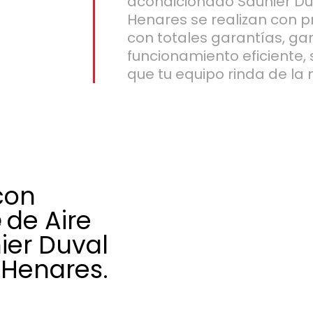
acondicionado Saunier Du
Henares se realizan con pr
con totales garantías, ga
funcionamiento eficiente,
que tu equipo rinda de la
con
e
de Aire
ier Duval
 Henares.