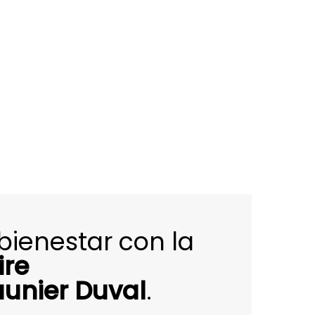
bienestar con la
ire
unier Duval
.