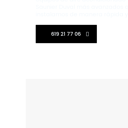
Saunier Duval más avanzados 
instalamos de manera rápida y 
619 21 77 06