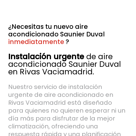
¿Necesitas tu nuevo aire
acondicionado Saunier Duval
inmediatamente
sin esperas
?
Instalación urgente
de aire
acondicionado Saunier Duval
en Rivas Vaciamadrid.
Nuestro servicio de instalación
urgente de aire acondicionado en
Rivas Vaciamadrid está diseñado
para quienes no quieren esperar ni un
día más para disfrutar de la mejor
climatización, ofreciendo una
respuesta rápida y una planificación