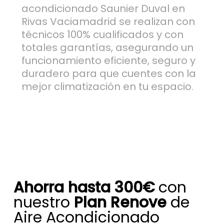
acondicionado Saunier Duval en
Rivas Vaciamadrid se realizan con
técnicos 100% cualificados y con
totales garantías, asegurando un
funcionamiento eficiente, seguro y
duradero para que cuentes con la
mejor climatización en tu espacio.
Ahorra hasta 300€
con
nuestro
Plan Renove
de
Aire Acondicionado