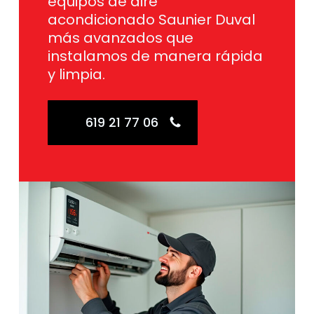
equipos de aire
acondicionado Saunier Duval
más avanzados que
instalamos de manera rápida
y limpia.
619 21 77 06