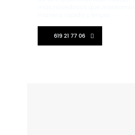
más novedosos que montamos
manera rápida y limpia.
619 21 77 06