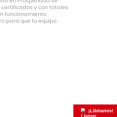
val en Prosperidad se
 certificados y con totales
un funcionamiento
ero para que tu equipo
.
¡Llámanos!