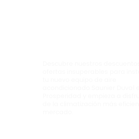
Inigualables
ofer
para instalar tu
nuevo aire
acondcionado
Saunier Duval.
Descubre nuestros descuentos
ofertas insuperables para inst
tu nuevo equipo de aire
acondicionado Saunier Duval 
Prosperidad y empieza a disfr
de la climatización más eficien
mercado.