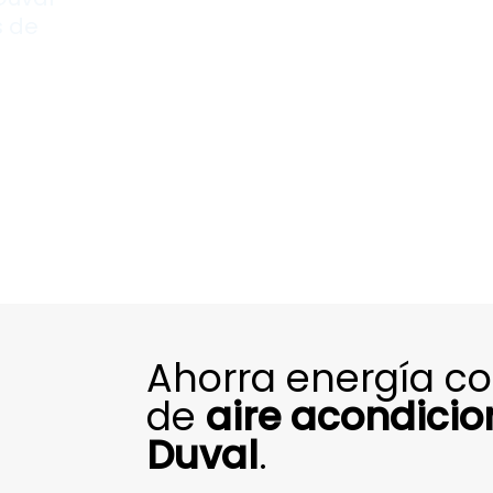
 de
Ahorra energía c
de
aire acondici
Duval
.