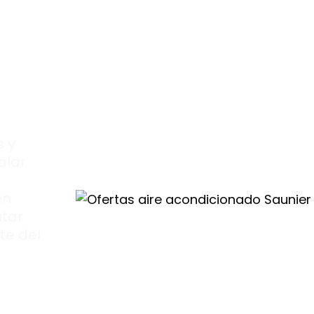
tas
 y
alar
en
utar
te del