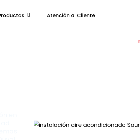
Productos
Atención al Cliente
I
ión en
dad
stemas
Duval