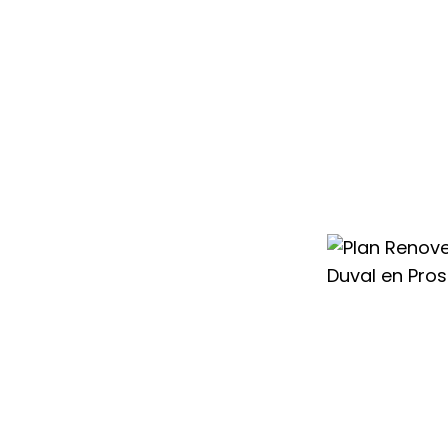
condicionado
ayudamos a
sistema más
 cambio con
 para que renovar
ntable.
tos durante todo
de un nuevo aire
os mejores
 esperar a
ier Duval en
horro de hasta