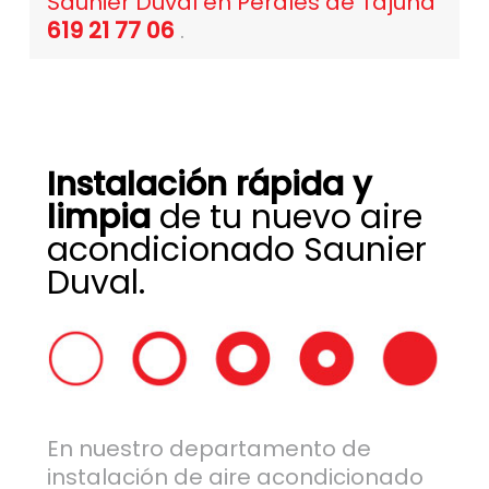
Saunier Duval en Perales de Tajuña
619 21 77 06
.
Instalación rápida y
limpia
de tu nuevo aire
acondicionado Saunier
Duval.
En nuestro departamento de
instalación de aire acondicionado