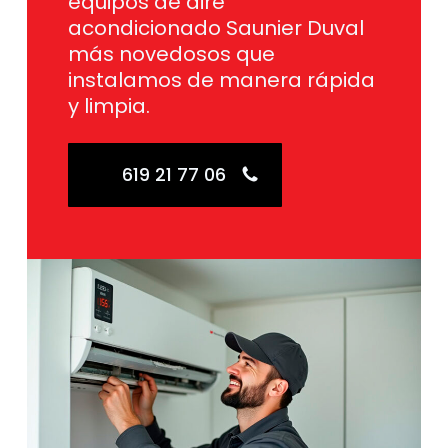
equipos de aire
acondicionado Saunier Duval
más novedosos que
instalamos de manera rápida
y limpia.
619 21 77 06