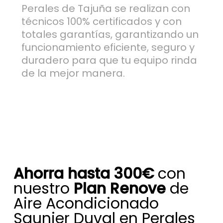
Perales de Tajuña se realizan con
técnicos 100% certificados y con
totales garantías, garantizando un
funcionamiento eficiente, seguro y
duradero para que tu equipo rinda
de la mejor manera.
Ahorra hasta 300€
con
nuestro
Plan Renove
de
Aire Acondicionado
Saunier Duval en Perales