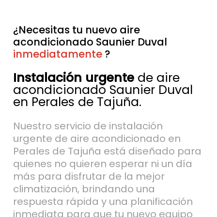
¿Necesitas tu nuevo aire
acondicionado Saunier Duval
inmediatamente
sin esperas
?
Instalación urgente
de aire
acondicionado Saunier Duval
en Perales de Tajuña.
Nuestro servicio de instalación
urgente de aire acondicionado en
Perales de Tajuña está diseñado para
quienes no quieren esperar ni un día
más para disfrutar de la mejor
climatización, brindando una
respuesta rápida y una planificación
inmediata para que tu nuevo equipo