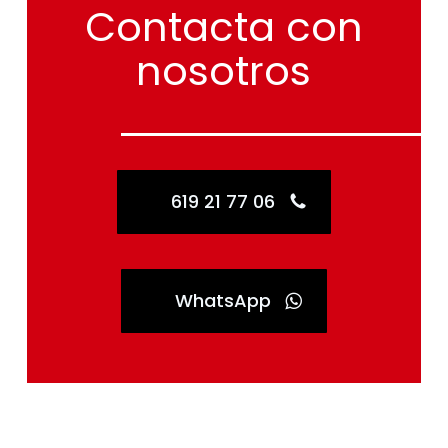
Contacta
con
nosotros
619 21 77 06
WhatsApp