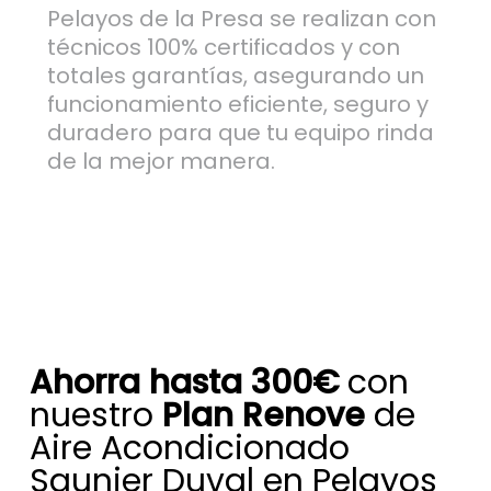
Pelayos de la Presa se realizan con
técnicos 100% certificados y con
totales garantías, asegurando un
funcionamiento eficiente, seguro y
duradero para que tu equipo rinda
de la mejor manera.
Ahorra hasta 300€
con
nuestro
Plan Renove
de
Aire Acondicionado
Saunier Duval en Pelayos