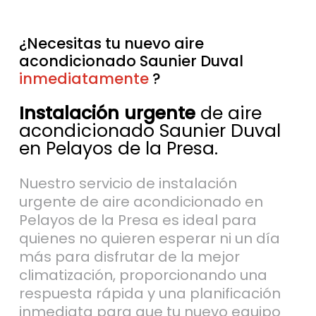
¿Necesitas tu nuevo aire
acondicionado Saunier Duval
inmediatamente
sin esperas
?
Instalación urgente
de aire
acondicionado Saunier Duval
en Pelayos de la Presa.
Nuestro servicio de instalación
urgente de aire acondicionado en
Pelayos de la Presa es ideal para
quienes no quieren esperar ni un día
más para disfrutar de la mejor
climatización, proporcionando una
respuesta rápida y una planificación
inmediata para que tu nuevo equipo