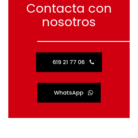
Contacta
con
nosotros
619 21 77 06
WhatsApp