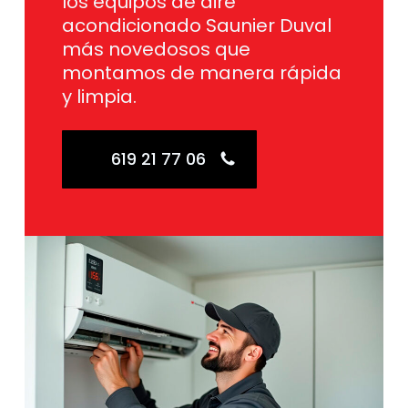
los equipos de aire
acondicionado Saunier Duval
más novedosos que
montamos de manera rápida
y limpia.
619 21 77 06