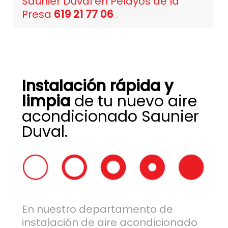
Saunier Duval en Pelayos de la
Presa
619 21 77 06
.
Instalación rápida y
limpia
de tu nuevo aire
acondicionado Saunier
Duval.
En nuestro departamento de
instalación de aire acondicionado