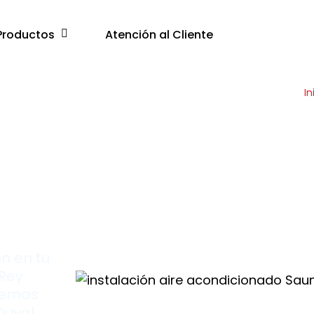
Productos
Atención al Cliente
In
lías
ón en tu
 Rey
stemas
Duval