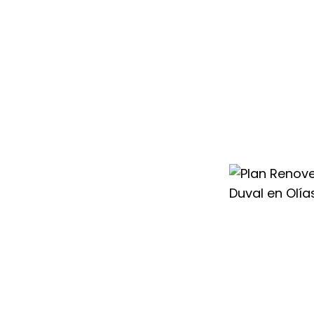
condicionado
 ayudamos a
 un sistema más
o el cambio con
para que renovar
ntable.
rmanentes, para
re acondicionado
ios del mercado,
subvenciones o
ier Duval en
ahorro de hasta