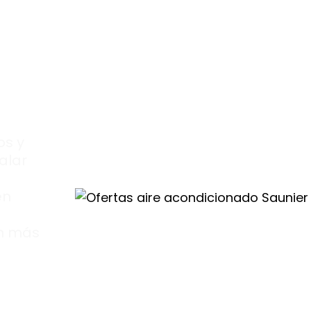
tas
os y
alar
en
ón más