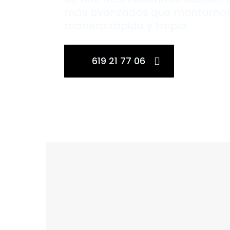
más avanzados que montamos
manera rápida y limpia.
619 21 77 06