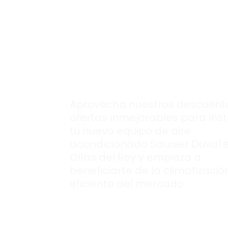
Insuperables
ofer
para montar tu
nuevo aire
acondcionado
Saunier Duval.
Aprovecha nuestros descuent
ofertas inmejorables para inst
tu nuevo equipo de aire
acondicionado Saunier Duval 
Olías del Rey y empieza a
beneficiarte de la climatizaci
eficiente del mercado.