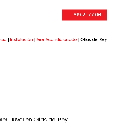
619 21 77 06
icio
|
Instalación
|
Aire Acondicionado
|
Olías del Rey