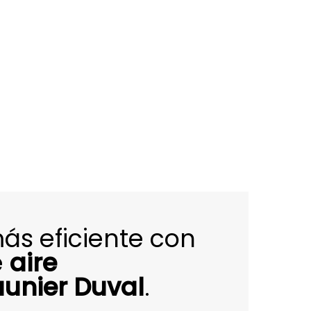
más eficiente con
e
aire
unier Duval
.