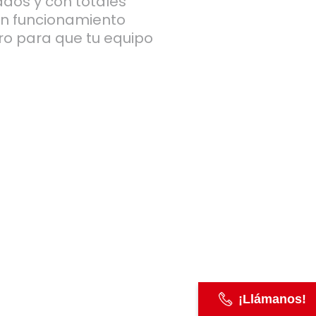
ados y con totales
un funcionamiento
ero para que tu equipo
.
¡Llámanos!