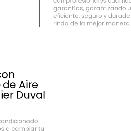
con profesionales cualific
garantías, garantizando 
eficiente, seguro y durad
rinda de la mejor manera
con
e
de Aire
ier Duval
condicionado
s a cambiar tu