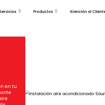
Servicios
Productos
Atención al Client
ón en tu
rante
aire
más