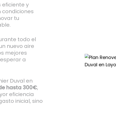
eficiente y
n condiciones
ovar tu
able.
rante todo el
un nuevo aire
os mejores
 esperar a
ier Duval en
de hasta 300€
,
or eficiencia
sto inicial, sino