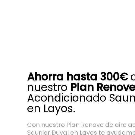
Ahorra hasta 300€
nuestro
Plan Renov
Acondicionado Saun
en Layos.
Con nuestro Plan Renove de aire a
Saunier Duval en Layos te ayudamo