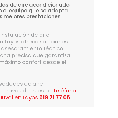
dos
de
aire
acondicionado
n
el
equipo
que
se
adapta
s
mejores
prestaciones
instalación de aire
n Layos ofrece soluciones
n asesoramiento técnico
cha precisa que garantiza
y máximo confort desde el
ovedades de aire
 a través de nuestro
Teléfono
 Duval en Layos
619 21 77 06
.