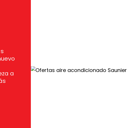
as
nuevo
eza a
ás