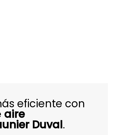
más eficiente con
e
aire
unier Duval
.