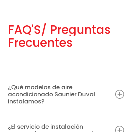
FAQ'S/
Preguntas
Frecuentes
¿Qué modelos de aire
acondicionado Saunier Duval
instalamos?
SDH 19‑035 NW, VivAir one 25,
VivAir one SDHL1‑030 NW,
¿El servicio de instalación