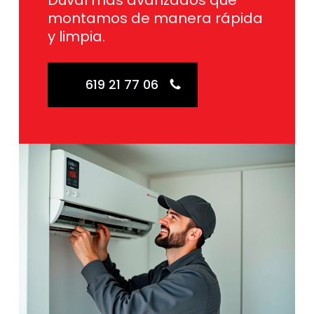
Duval más avanzados que
montamos de manera rápida
y limpia.
619 21 77 06