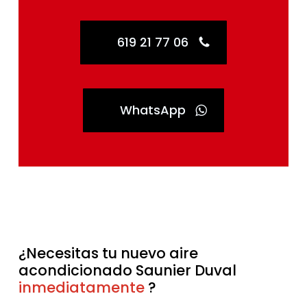
619 21 77 06
WhatsApp
¿Necesitas tu nuevo aire
acondicionado Saunier Duval
inmediatamente
sin esperas
?