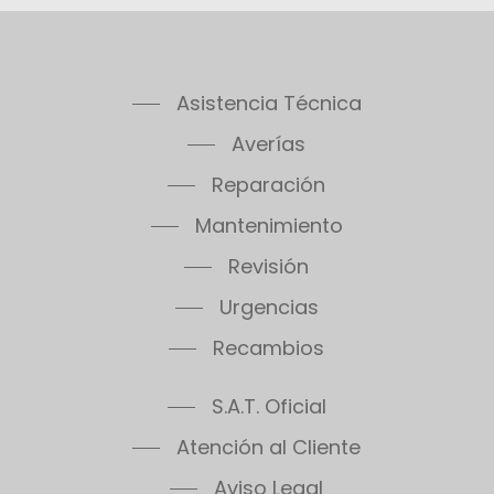
Consulta condiciones detalladas de las
garantías en nuestro teléfono de atención
al cliente Saunier Duval en Illescas.
Asistencia Técnica
Averías
Reparación
Mantenimiento
Revisión
Urgencias
Recambios
S.A.T. Oficial
Atención al Cliente
Aviso Legal