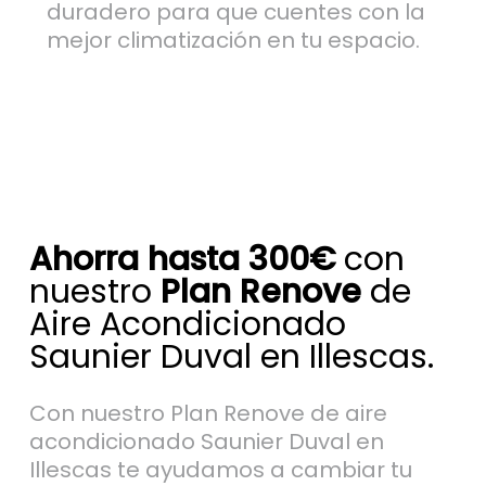
duradero para que cuentes con la
mejor climatización en tu espacio.
Ahorra hasta 300€
con
nuestro
Plan Renove
de
Aire Acondicionado
Saunier Duval en Illescas.
Con nuestro Plan Renove de aire
acondicionado Saunier Duval en
Illescas te ayudamos a cambiar tu