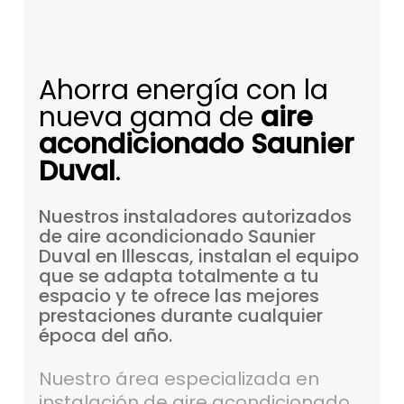
Ahorra energía con la
nueva gama de
aire
acondicionado Saunier
Duval
.
Nuestros
instaladores
autorizados
de
aire
acondicionado
Saunier
Duval
en
Illescas,
instalan
el
equipo
que
se
adapta
totalmente
a
tu
espacio
y
te
ofrece
las
mejores
prestaciones
durante
cualquier
época
del
año.
Nuestro área especializada en
instalación de aire acondicionado