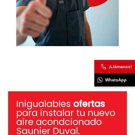
¡Llámanos!
WhatsApp
Inigualables
ofertas
para instalar tu nuevo
aire acondcionado
Saunier Duval.