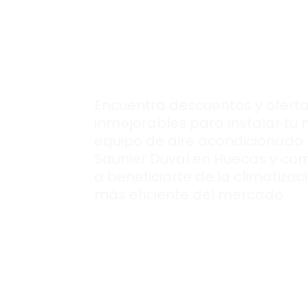
nuevo aire
acondcionado
Saunier Duval.
Encuentra descuentos y ofert
inmejorables para instalar tu 
equipo de aire acondicionado
Saunier Duval en Huecas y co
a beneficiarte de la climatizac
más eficiente del mercado.