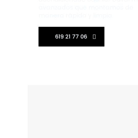
avanzados que montamos de
manera rápida y limpia.
619 21 77 06