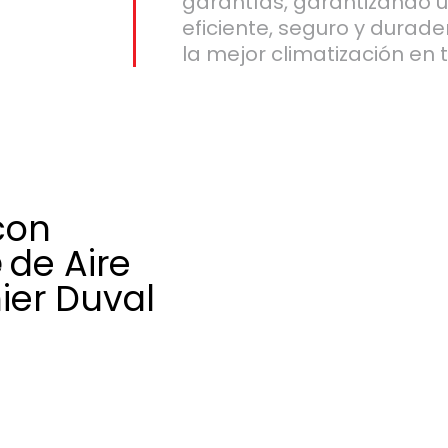
garantías, garantizando 
eficiente, seguro y durad
la mejor climatización en 
con
e
de Aire
ier Duval