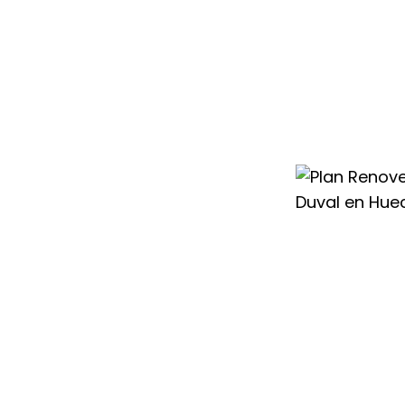
condicionado
mos a cambiar tu
eficiente y
n condiciones
ovar tu
to.
tos
ceder a un nuevo
con los mejores
sperar a conseguir
ier Duval en
o de hasta 300€
,
ficiencia
ste inicial, sino