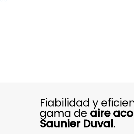
Fiabilidad y efici
gama de
aire ac
Saunier Duval
.