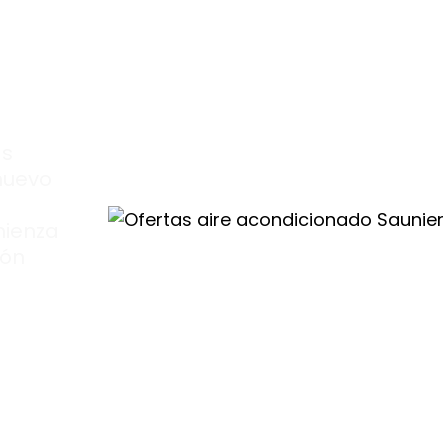
as
nuevo
mienza
ión