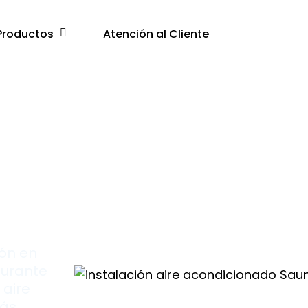
Productos
Atención al Cliente
ión en
durante
 aire
más