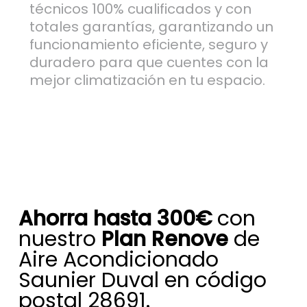
técnicos 100% cualificados y con
totales garantías, garantizando un
funcionamiento eficiente, seguro y
duradero para que cuentes con la
mejor climatización en tu espacio.
Ahorra hasta 300€
con
nuestro
Plan Renove
de
Aire Acondicionado
Saunier Duval en código
postal 28691.