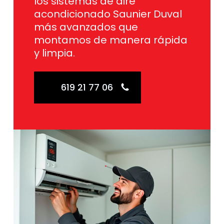
los sistemas de aire
acondicionado Saunier Duval
más avanzados que
montamos de manera rápida
y limpia.
619 21 77 06