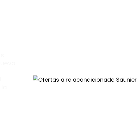
as
nuevo
l
 la
l