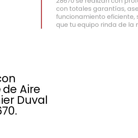
28670 se realizan con pro
con totales garantías, a
funcionamiento eficiente,
que tu equipo rinda de la
con
e
de Aire
ier Duval
670.