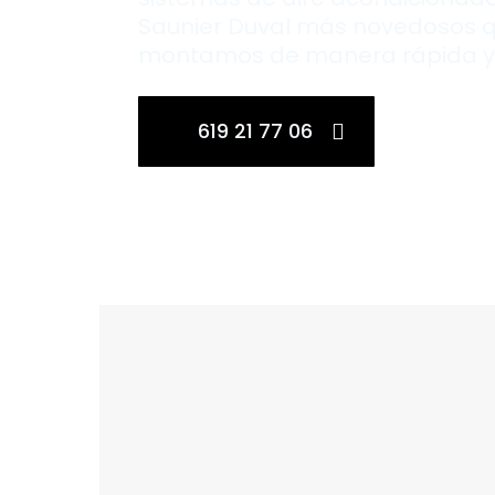
Saunier Duval más novedosos 
montamos de manera rápida y 
619 21 77 06