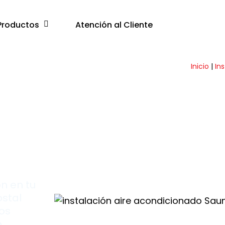
Productos
Atención al Cliente
Inicio
|
In
70
ón en tu
ostal
los
o