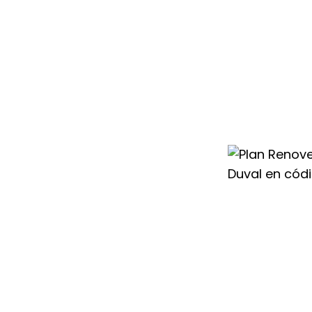
condicionado
670 te ayudamos
r un sistema más
o el cambio con
 para que renovar
rato.
nte todo el año,
evo aire
os mejores
sperar a conseguir
ier Duval en
guir un
ahorro de
os con mayor