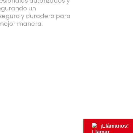
fesionales autorizados y
segurando un
 seguro y duradero para
 mejor manera.
¡Llámanos!