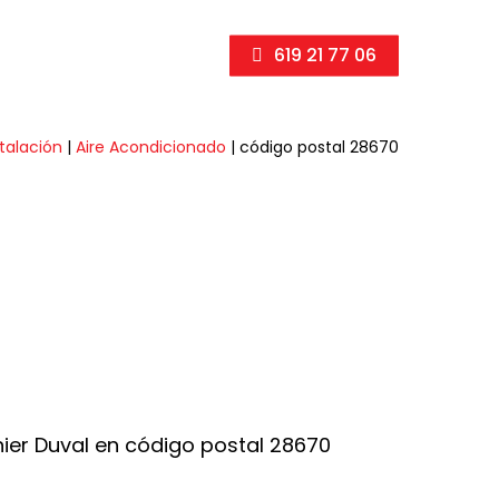
619 21 77 06
stalación
|
Aire Acondicionado
|
código postal 28670