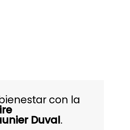
bienestar con la
ire
unier Duval
.