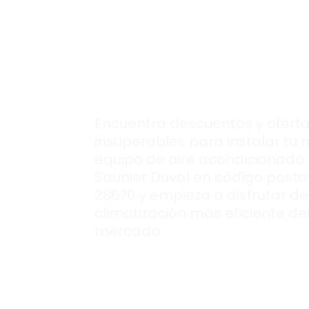
para comprar tu
nuevo aire
acondcionado
Saunier Duval.
Encuentra descuentos y ofert
insuperables para instalar tu 
equipo de aire acondicionado
Saunier Duval en código posta
28670 y empieza a disfrutar de
climatización más eficiente de
mercado.