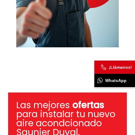
¡Llámanos!
WhatsApp
Las mejores
ofertas
para instalar tu nuevo
aire acondcionado
Saunier Duval.