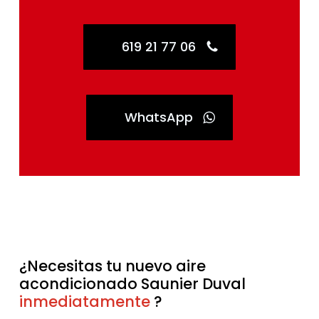
619 21 77 06
WhatsApp
¿Necesitas tu nuevo aire
acondicionado Saunier Duval
inmediatamente
sin esperas
?