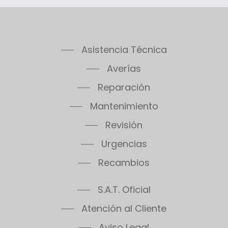
Consulta condiciones detalladas de las
garantías en nuestro teléfono de atención
al cliente Saunier Duval en Bargas.
Asistencia Técnica
Averías
Reparación
Mantenimiento
Revisión
Urgencias
Recambios
S.A.T. Oficial
Atención al Cliente
Aviso Legal