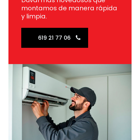
Duval más novedosos que
montamos de manera rápida
y limpia.
619 21 77 06