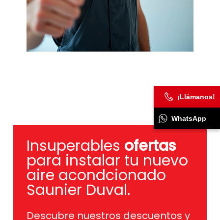
¡Llámanos!
WhatsApp
Insuperables
ofertas
para instalar tu nuevo
aire acondcionado
Saunier Duval.
Descubre nuestros descuentos y