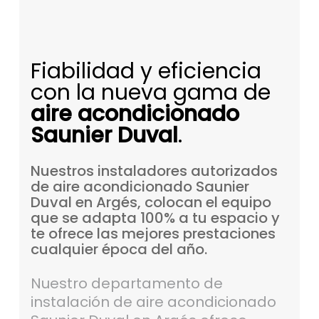
Fiabilidad y eficiencia
con la nueva gama de
aire acondicionado
Saunier Duval
.
Nuestros
instaladores
autorizados
de
aire
acondicionado
Saunier
Duval
en
Argés,
colocan
el
equipo
que
se
adapta
100%
a
tu
espacio
y
te
ofrece
las
mejores
prestaciones
cualquier
época
del
año.
Nuestro departamento de
instalación de aire acondicionado