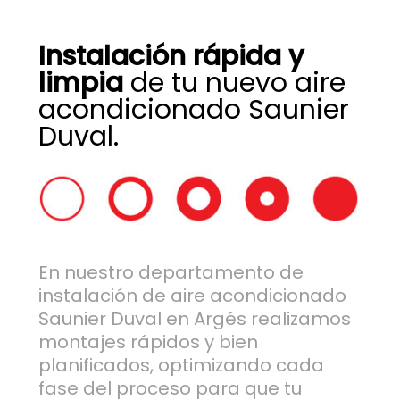
Instalación rápida y
limpia
de tu nuevo aire
acondicionado Saunier
Duval.
En nuestro departamento de
instalación de aire acondicionado
Saunier Duval en Argés realizamos
montajes rápidos y bien
planificados, optimizando cada
fase del proceso para que tu