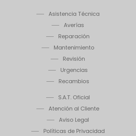
las garantías en nuestro teléfono de
atención al cliente Saunier Duval en Argés.
Asistencia Técnica
Averías
Reparación
Mantenimiento
Revisión
Urgencias
Recambios
S.A.T. Oficial
Atención al Cliente
Aviso Legal
Políticas de Privacidad