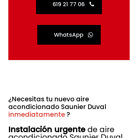
619 21 77 06
WhatsApp
¿Necesitas tu nuevo aire
acondicionado Saunier Duval
inmediatamente
sin esperas
?
Instalación urgente
de aire
acondicionado Saunier Duval