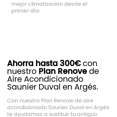
mejor climatización desde el
primer día.
Ahorra hasta 300€
con
nuestro
Plan Renove
de
Aire Acondicionado
Saunier Duval en Argés.
Con nuestro Plan Renove de aire
acondicionado Saunier Duval en Argés
te ayudamos a sustituir tu antiguo