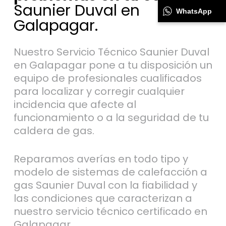
Saunier Duval en
WhatsApp
Galapagar.
Nuestro Servicio Técnico Saunier Duval
en Galapagar pone a tu disposición un
equipo de profesionales cualificados
para localizar y corregir cualquier
incidencia que afecte al
funcionamiento o a la seguridad de tu
caldera de gas.
Reparamos averías en todo tipo y
modelo de sistemas de calefacción a
gas Saunier Duval con la fiabilidad y
las condiciones que caracterizan a
nuestro servicio técnico certificado en
Galapagar.