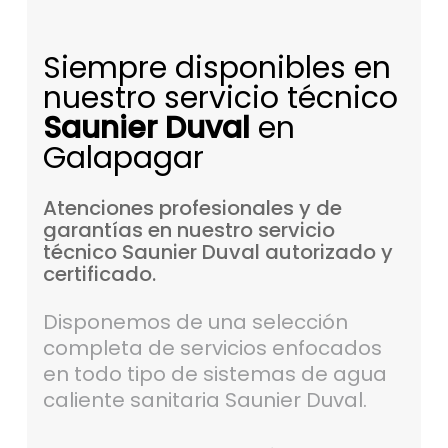
Siempre disponibles en
nuestro servicio técnico
Saunier Duval
en
Galapagar
Atenciones
profesionales
y
de
garantías
en
nuestro
servicio
técnico
Saunier
Duval
autorizado
y
certificado.
Disponemos de una selección
completa de servicios enfocados
en todo tipo de sistemas de agua
caliente sanitaria Saunier Duval.