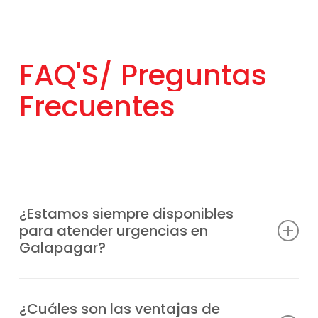
FAQ'S/
Preguntas
Frecuentes
¿Estamos siempre disponibles
para atender urgencias en
Galapagar?
Entendemos que las averías pueden surgir
en cualquier momento, por eso ofrecemos
¿Cuáles son las ventajas de