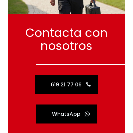
Contacta
con
nosotros
619 21 77 06
WhatsApp