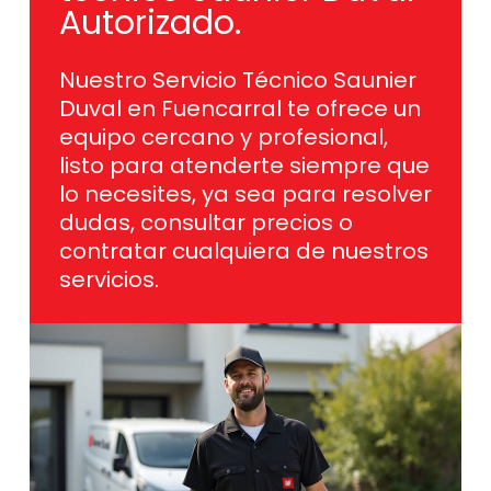
Autorizado.
Nuestro Servicio Técnico Saunier
Duval en Fuencarral te ofrece un
equipo cercano y profesional,
listo para atenderte siempre que
lo necesites, ya sea para resolver
dudas, consultar precios o
contratar cualquiera de nuestros
servicios.