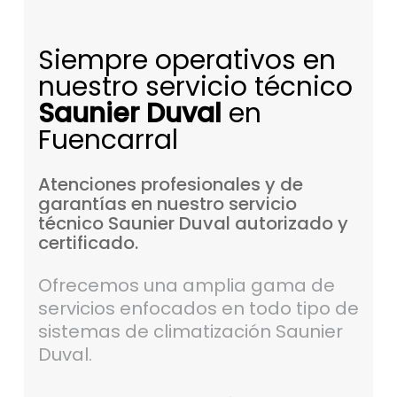
Siempre operativos en
nuestro servicio técnico
Saunier Duval
en
Fuencarral
Atenciones
profesionales
y
de
garantías
en
nuestro
servicio
técnico
Saunier
Duval
autorizado
y
certificado.
Ofrecemos una amplia gama de
servicios enfocados en todo tipo de
sistemas de climatización Saunier
Duval.