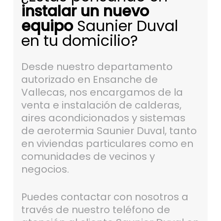
instalar un nuevo
equipo
Saunier Duval
en tu domicilio?
Desde nuestro departamento
autorizado en Ensanche de
Vallecas, nos encargamos de la
venta e instalación de calderas,
aires acondicionados y sistemas
de aerotermia Saunier Duval, tanto
en viviendas particulares como en
comunidades de vecinos y
negocios.
Puedes contactar con nosotros a
través de nuestro teléfono de