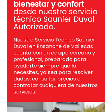
bienestar y confort
desde nuestro servicio
técnico Saunier Duval
Autorizado.
Nuestro Servicio Técnico Saunier
Duval en Ensanche de Vallecas
cuenta con un equipo cercano y
profesional, preparado para
ayudarte siempre que lo
necesites, ya sea para resolver
dudas, consultar precios o
contratar cualquiera de nuestros
servicios.