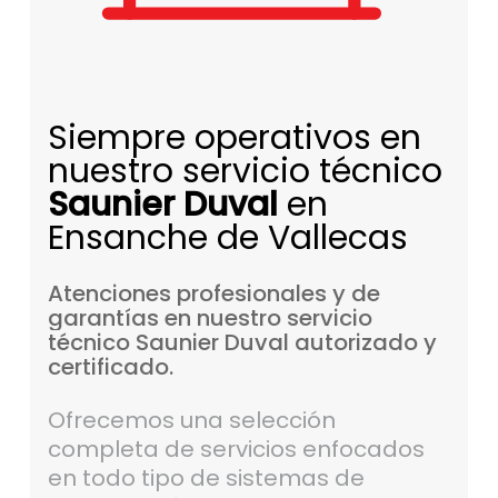
Siempre operativos en
nuestro servicio técnico
Saunier Duval
en
Ensanche de Vallecas
Atenciones
profesionales
y
de
garantías
en
nuestro
servicio
técnico
Saunier
Duval
autorizado
y
certificado.
Ofrecemos una selección
completa de servicios enfocados
en todo tipo de sistemas de