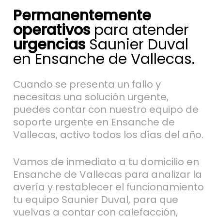
Permanentemente
operativos
para atender
urgencias
Saunier Duval
en Ensanche de Vallecas.
Cuando se presenta un fallo y
necesitas una solución urgente,
puedes contar con nuestro equipo de
soporte urgente en Ensanche de
Vallecas, activo todos los días del año.
Vamos de inmediato a tu domicilio en
Ensanche de Vallecas para analizar la
avería y restablecer el funcionamiento
tu equipo Saunier Duval, para que
vuelvas a contar con calefacción,