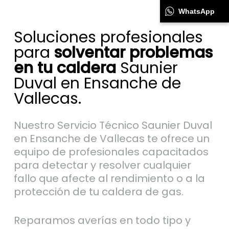
WhatsApp
Soluciones profesionales
para
solventar problemas
en tu caldera
Saunier
Duval en Ensanche de
Vallecas.
Nuestro Servicio Técnico Saunier Duval
en Ensanche de Vallecas te ofrece un
equipo de profesionales capacitados
para detectar y resolver cualquier
fallo que afecte al rendimiento o a la
protección de tu caldera de gas.
Reparamos averías en todo tipo y