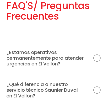
FAQ'S/
Preguntas
Frecuentes
¿Estamos operativos
permanentemente para atender
urgencias en El Vellón?
Entendemos que las averías pueden surgir
en cualquier momento, por eso habilitamos
¿Qué diferencia a nuestro
servicio técnico Saunier Duval
un servicio de asistencia urgente en El
en El Vellón?
Vellón los 365 días.