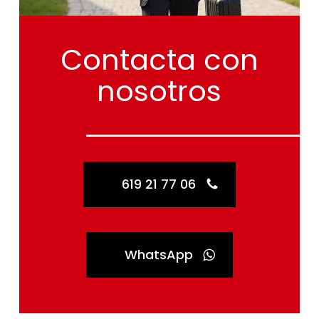
Contacta
con
nosotros
619 21 77 06
WhatsApp