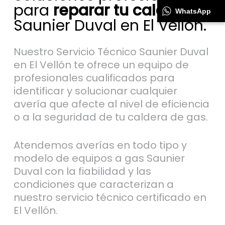
para
reparar tu caldera
WhatsApp
Saunier Duval en El Vellón.
Nuestro Servicio Técnico Saunier Duval
en El Vellón te ofrece un equipo de
profesionales cualificados para
identificar y solucionar cualquier
avería que afecte al nivel de eficiencia
o a la seguridad de tu caldera de gas.
Atendemos averías en todo tipo y
modelo de equipos a gas Saunier
Duval con la fiabilidad y las
condiciones que caracterizan a
nuestro servicio técnico certificado en
El Vellón.