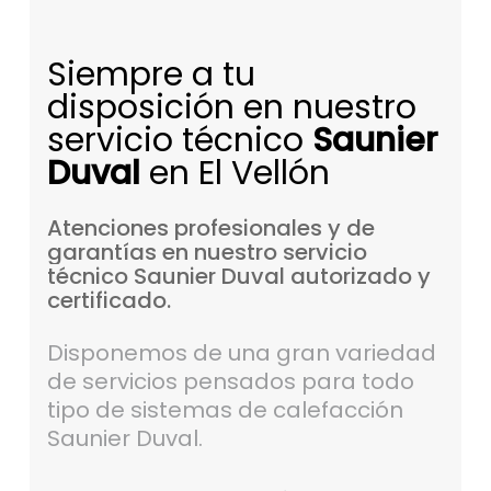
Siempre a tu
disposición en nuestro
servicio técnico
Saunier
Duval
en El Vellón
Atenciones
profesionales
y
de
garantías
en
nuestro
servicio
técnico
Saunier
Duval
autorizado
y
certificado.
Disponemos de una gran variedad
de servicios pensados para todo
tipo de sistemas de calefacción
Saunier Duval.