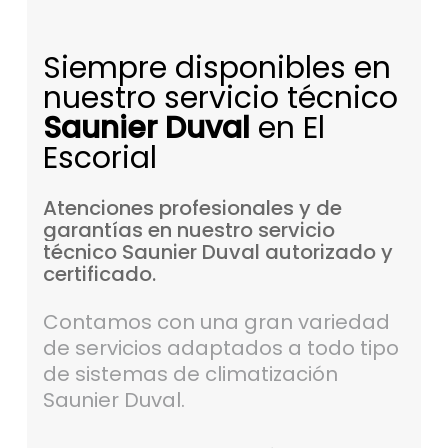
Siempre disponibles en
nuestro servicio técnico
Saunier Duval
en El
Escorial
Atenciones
profesionales
y
de
garantías
en
nuestro
servicio
técnico
Saunier
Duval
autorizado
y
certificado.
Contamos con una gran variedad
de servicios adaptados a todo tipo
de sistemas de climatización
Saunier Duval.