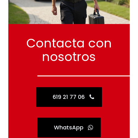
Contacta
con
nosotros
619 21 77 06
WhatsApp