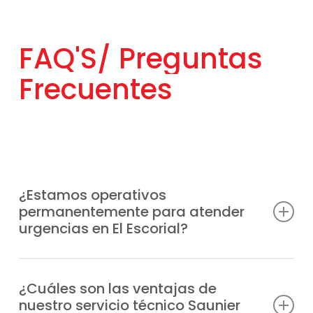
FAQ'S/
Preguntas
Frecuentes
¿Estamos operativos
permanentemente para atender
urgencias en El Escorial?
Somos conscientes de que las averías
pueden surgir en cualquier momento, por
¿Cuáles son las ventajas de
nuestro servicio técnico Saunier
eso ofrecemos un Servicio Técnico Saunier