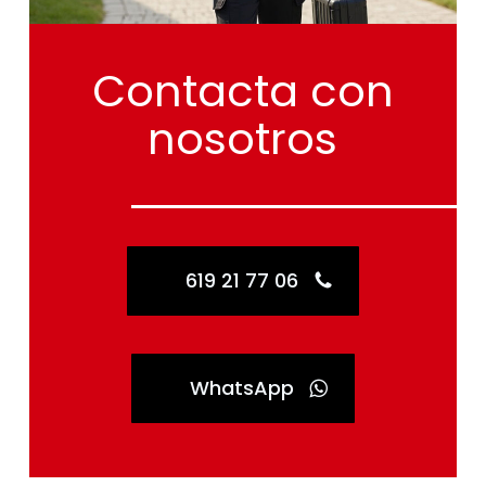
Contacta
con
nosotros
619 21 77 06
WhatsApp