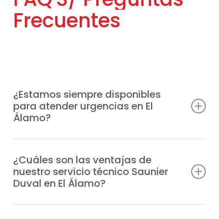
Frecuentes
¿Estamos siempre disponibles
para atender urgencias en El
Álamo?
Entendemos que las averías pueden surgir
en cualquier momento, por eso habilitamos
¿Cuáles son las ventajas de
nuestro servicio técnico Saunier
un soporte técnico inmediato en El Álamo
Duval en El Álamo?
sin interrupciones.
Brindamos un Servicio Técnico Saunier
Nos comprometemos a restablecer cuanto