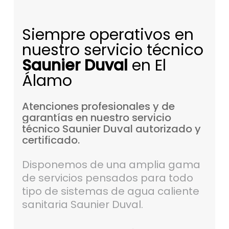
Siempre operativos en
nuestro servicio técnico
Saunier Duval
en El
Álamo
Atenciones
profesionales
y
de
garantías
en
nuestro
servicio
técnico
Saunier
Duval
autorizado
y
certificado.
Disponemos de una amplia gama
de servicios pensados para todo
tipo de sistemas de agua caliente
sanitaria Saunier Duval.