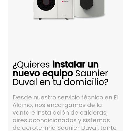
¿Quieres
instalar un
nuevo equipo
Saunier
Duval en tu domicilio?
Desde nuestro servicio técnico en El
Álamo, nos encargamos de la
venta e instalación de calderas,
aires acondicionados y sistemas
de aerotermia Saunier Duval, tanto