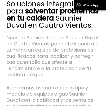
Soluciones integrales
WhatsApp
para
solventar problemas
en tu caldera
Saunier
Duval en Cuatro Vientos.
Nuestro Servicio Técnico Saunier Duval
en Cuatro Vientos pone al alcance de
tu mano un equipo de profesionales
cualificados para localizar y corregir
cualquier fallo que afecte al
rendimiento o a la protección de tu
caldera de gas.
Atendemos averías en todo tipo y
modelo de equipos a gas Saunier
Duval con la fiabilidad y las ventajas