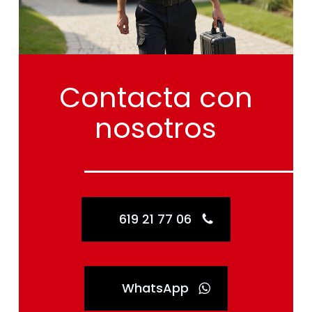
Contacta
con
nosotros
619 21 77 06
WhatsApp