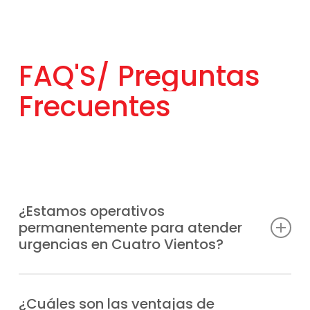
FAQ'S/
Preguntas
Frecuentes
¿Estamos operativos
permanentemente para atender
urgencias en Cuatro Vientos?
Somos conscientes de que las averías
pueden surgir en cualquier momento, por
¿Cuáles son las ventajas de