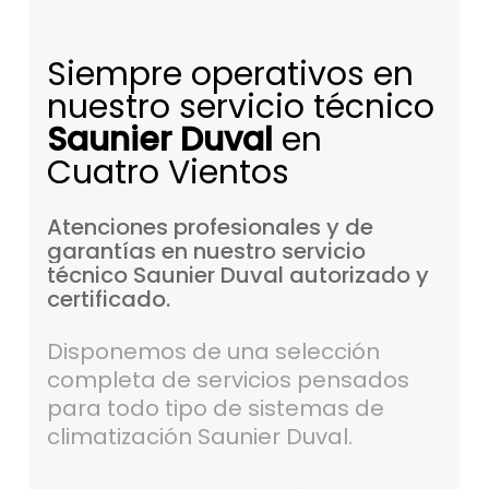
Siempre operativos en
nuestro servicio técnico
Saunier Duval
en
Cuatro Vientos
Atenciones
profesionales
y
de
garantías
en
nuestro
servicio
técnico
Saunier
Duval
autorizado
y
certificado.
Disponemos de una selección
completa de servicios pensados
para todo tipo de sistemas de
climatización Saunier Duval.