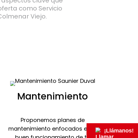
s aspectos clave que
oferta como Servicio
Colmenar Viejo.
Mantenimiento
Proponemos planes de
mantenimiento enfocados en el
¡Llámanos!
buen funcionamiento de tu