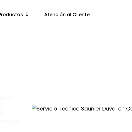
Productos
Atención al Cliente
ipos
re
on
cado en