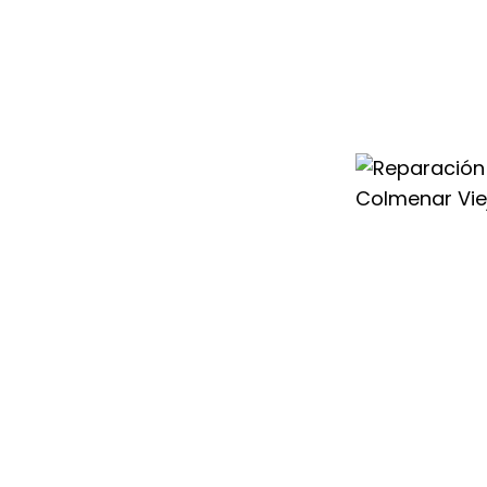
Duval en Colmenar
ionales
r cualquier
iencia o a la
 modelo de
ier Duval con la
cterizan a nuestro
enar Viejo.
 Servicio Técnico
damos solución a
y sin demoras, lo