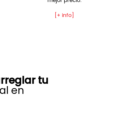
mejor precio.
[+ info]
rreglar tu
al en