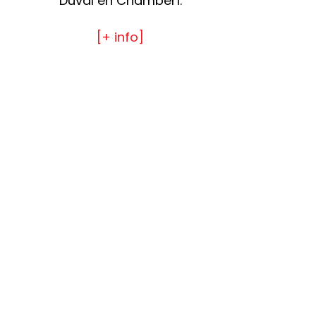
Duval en Chamberí.
[+ info]