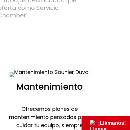
s trabajos destacados que
oferta como Servicio
 Chamberí.
Mantenimiento
Ofrecemos planes de
mantenimiento pensados para
¡Llámanos!
cuidar tu equipo, siempre