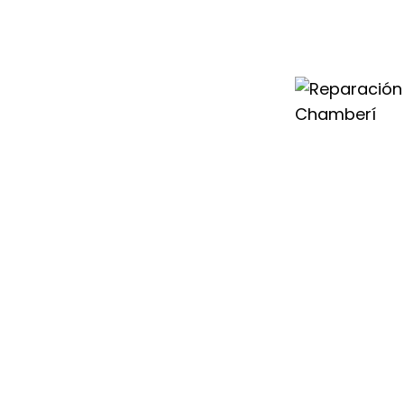
Duval en Chamberí
les capacitados
r problema que
ilidad de tu
 modelo de
 fiabilidad y las
 servicio técnico
 Servicio Técnico
 solución a cada
 lo que nos
cia para todo