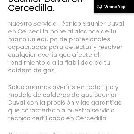
Cercedilla.
WhatsApp
Nuestro Servicio Técnico Saunier Duval
en Cercedilla pone al alcance de tu
mano un equipo de profesionales
capacitados para detectar y resolver
cualquier avería que afecte al
rendimiento o a la fiabilidad de tu
caldera de gas.
Solucionamos averías en todo tipo y
modelo de calderas de gas Saunier
Duval con la precisión y las garantías
que caracterizan a nuestro servicio
técnico certificado en Cercedilla.