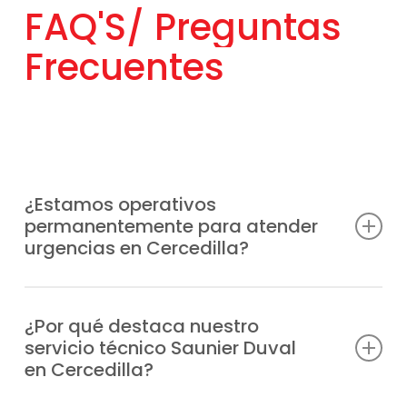
FAQ'S/
Preguntas
Frecuentes
¿Estamos operativos
permanentemente para atender
urgencias en Cercedilla?
Somos conscientes de que las averías
pueden surgir en cualquier momento, por
¿Por qué destaca nuestro
servicio técnico Saunier Duval
eso habilitamos un soporte técnico
en Cercedilla?
inmediato en Cercedilla sin interrupciones.