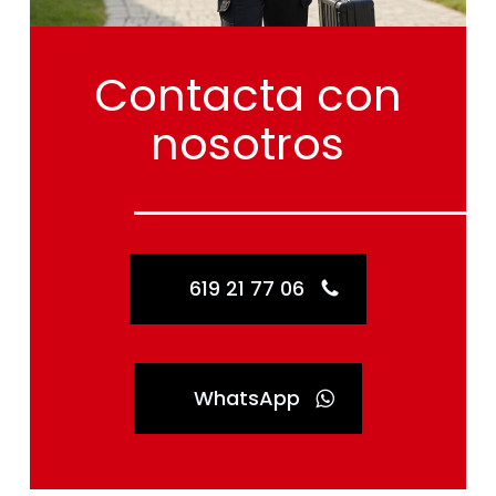
Contacta
con
nosotros
619 21 77 06
WhatsApp