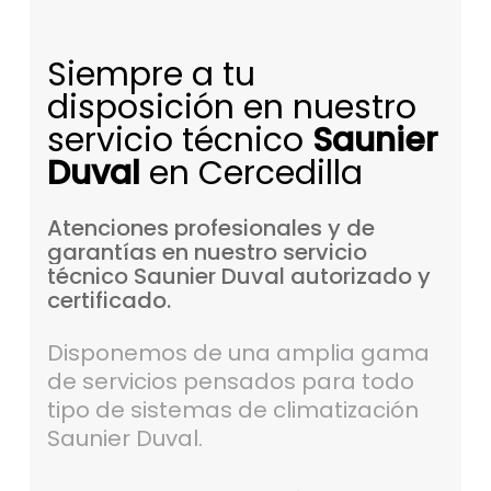
Siempre a tu
disposición en nuestro
servicio técnico
Saunier
Duval
en Cercedilla
Atenciones
profesionales
y
de
garantías
en
nuestro
servicio
técnico
Saunier
Duval
autorizado
y
certificado.
Disponemos de una amplia gama
de servicios pensados para todo
tipo de sistemas de climatización
Saunier Duval.