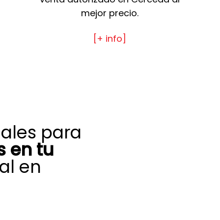
mejor precio.
[+ info]
nales para
 en tu
al en