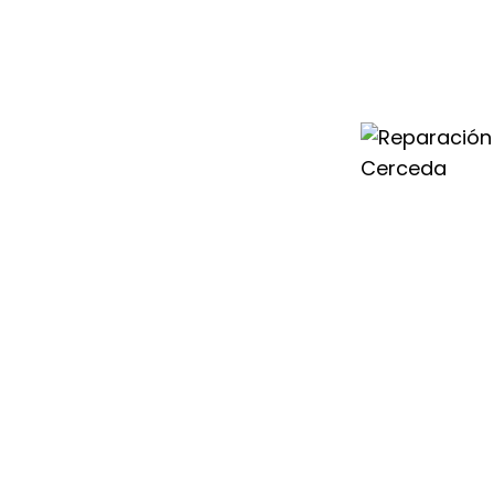
uval en Cerceda
les capacitados
 avería que afecte
 tu caldera de
 y modelo de
ier Duval con la
terizan a nuestro
ceda.
 Servicio Técnico
emos cada
 lo que nos
cia para todo