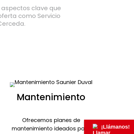
s aspectos clave que
oferta como Servicio
 Cerceda.
Mantenimiento
Ofrecemos planes de
¡Llámanos!
mantenimiento ideados para