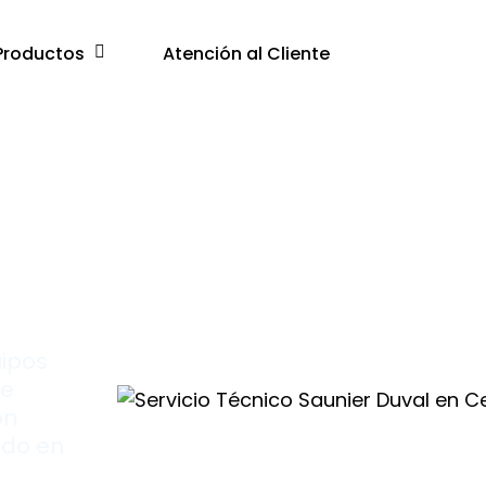
Productos
Atención al Cliente
uipos
re
on
ado en