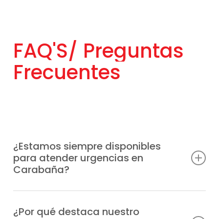
FAQ'S/
Preguntas
Frecuentes
¿Estamos siempre disponibles
para atender urgencias en
Carabaña?
Entendemos que las averías pueden surgir
en cualquier momento, por eso habilitamos
¿Por qué destaca nuestro