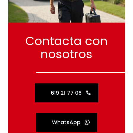
Contacta
con
nosotros
619 21 77 06
WhatsApp