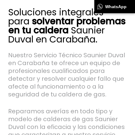
WhatsApp
Soluciones integrales
para
solventar problemas
en tu caldera
Saunier
Duval en Carabaña.
Nuestro Servicio Técnico Saunier Duval
en Carabaña te ofrece un equipo de
profesionales cualificados para
detectar y resolver cualquier fallo que
afecte al funcionamiento o a la
seguridad de tu caldera de gas.
Reparamos averías en todo tipo y
modelo de calderas de gas Saunier
Duval con la eficacia y las condiciones
que caracterizan a nuestro servicio