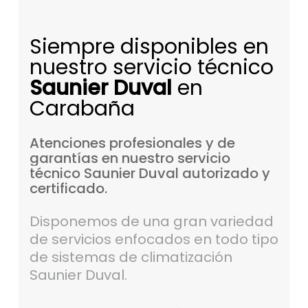
Siempre disponibles en
nuestro servicio técnico
Saunier Duval
en
Carabaña
Atenciones
profesionales
y
de
garantías
en
nuestro
servicio
técnico
Saunier
Duval
autorizado
y
certificado.
Disponemos de una gran variedad
de servicios enfocados en todo tipo
de sistemas de climatización
Saunier Duval.