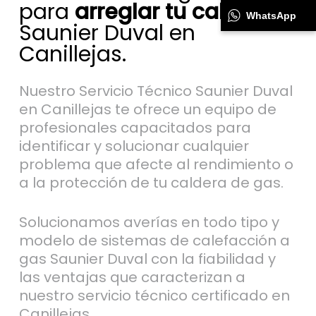
para
arreglar tu caldera
WhatsApp
Saunier Duval en
Canillejas.
Nuestro Servicio Técnico Saunier Duval
en Canillejas te ofrece un equipo de
profesionales capacitados para
identificar y solucionar cualquier
problema que afecte al rendimiento o
a la protección de tu caldera de gas.
Solucionamos averías en todo tipo y
modelo de sistemas de calefacción a
gas Saunier Duval con la fiabilidad y
las ventajas que caracterizan a
nuestro servicio técnico certificado en
Canillejas.