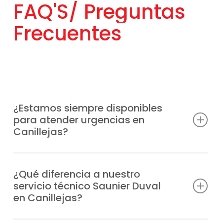
FAQ'S/
Preguntas
Frecuentes
¿Estamos siempre disponibles
para atender urgencias en
Canillejas?
Sabemos que las averías pueden surgir en
cualquier momento, por eso ponemos a tu
¿Qué diferencia a nuestro
servicio técnico Saunier Duval
disposición un Servicio Técnico Saunier
en Canillejas?
Duval de urgencia en Canillejas sin
interrupciones.