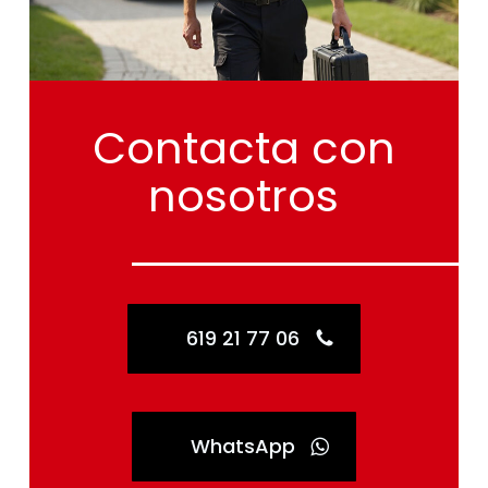
Contacta
con
nosotros
619 21 77 06
WhatsApp