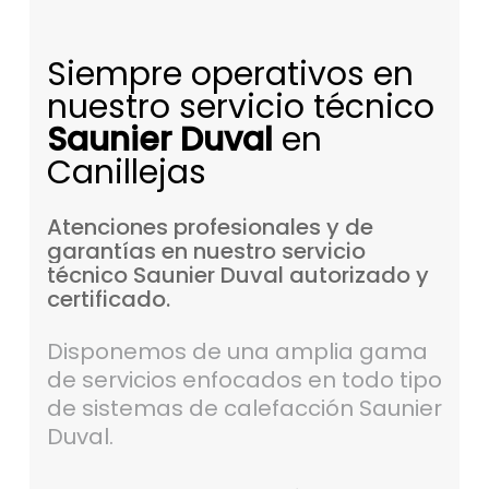
Siempre operativos en
nuestro servicio técnico
Saunier Duval
en
Canillejas
Atenciones
profesionales
y
de
garantías
en
nuestro
servicio
técnico
Saunier
Duval
autorizado
y
certificado.
Disponemos de una amplia gama
de servicios enfocados en todo tipo
de sistemas de calefacción Saunier
Duval.