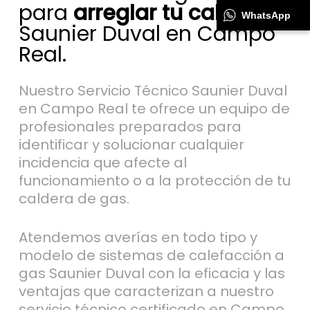
para
arreglar tu caldera
WhatsApp
Saunier Duval en Campo
Real.
Nuestro Servicio Técnico Saunier Duval
en Campo Real te ofrece un equipo de
profesionales preparados para
identificar y solucionar cualquier
incidencia que afecte al
funcionamiento o a la protección de tu
caldera de gas.
Atendemos averías en todo tipo y
modelo de sistemas de calefacción a
gas Saunier Duval con la eficacia y las
ventajas que caracterizan a nuestro
servicio técnico certificado en Campo