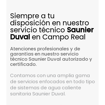
Siempre a tu
disposición en nuestro
servicio técnico
Saunier
Duval
en Campo Real
Atenciones
profesionales
y
de
garantías
en
nuestro
servicio
técnico
Saunier
Duval
autorizado
y
certificado.
Contamos con una amplia gama
de servicios enfocados en todo tipo
de sistemas de agua caliente
sanitaria Saunier Duval.