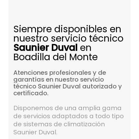
Siempre disponibles en
nuestro servicio técnico
Saunier Duval
en
Boadilla del Monte
Atenciones
profesionales
y
de
garantías
en
nuestro
servicio
técnico
Saunier
Duval
autorizado
y
certificado.
Disponemos de una amplia gama
de servicios adaptados a todo tipo
de sistemas de climatización
Saunier Duval.