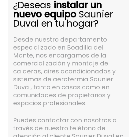
¿Deseas
instalar un
nuevo equipo
Saunier
Duval en tu hogar?
Desde nuestro departamento
especializado en Boadilla del
Monte, nos encargamos de la
comercialización y montaje de
calderas, aires acondicionados y
sistemas de aerotermia Saunier
Duval, tanto en casas como en
comunidades de propietarios y
espacios profesionales.
Puedes contactar con nosotros a
través de nuestro teléfono de
atención al cliente Saunier Duval en