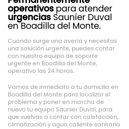
Permanentemente
operativos
para atender
urgencias
Saunier Duval
en Boadilla del Monte.
Cuando surge una avería y necesitas
una solución urgente, puedes contar
con nuestro equipo de soporte
urgente en Boadilla del Monte,
operativo las 24 horas.
Vamos de inmediato a tu domicilio en
Boadilla del Monte para localizar el
problema y poner en marcha de
nuevo tu equipo Saunier Duval, para
que vuelvas a contar con calefacción,
climatización y agua caliente sanitaria