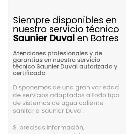
Siempre disponibles en
nuestro servicio técnico
Saunier Duval
en Batres
Atenciones
profesionales
y
de
garantías
en
nuestro
servicio
técnico
Saunier
Duval
autorizado
y
certificado.
Disponemos de una gran variedad
de servicios adaptados a todo tipo
de sistemas de agua caliente
sanitaria Saunier Duval.
Si precisas información,