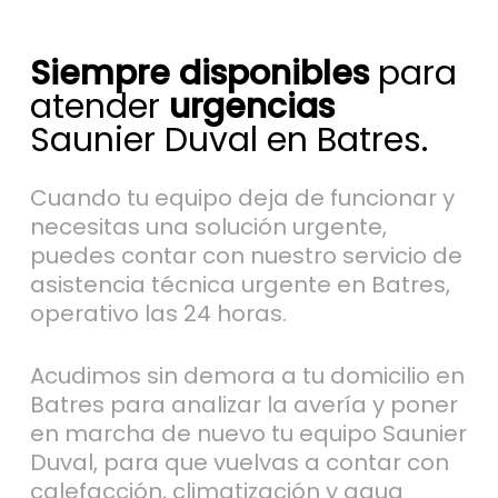
Siempre disponibles
para
atender
urgencias
Saunier Duval en Batres.
Cuando tu equipo deja de funcionar y
necesitas una solución urgente,
puedes contar con nuestro servicio de
asistencia técnica urgente en Batres,
operativo las 24 horas.
Acudimos sin demora a tu domicilio en
Batres para analizar la avería y poner
en marcha de nuevo tu equipo Saunier
Duval, para que vuelvas a contar con
calefacción, climatización y agua