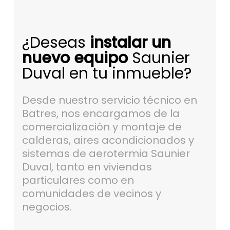
¿Deseas
instalar un
nuevo equipo
Saunier
Duval en tu inmueble?
Desde nuestro servicio técnico en
Batres, nos encargamos de la
comercialización y montaje de
calderas, aires acondicionados y
sistemas de aerotermia Saunier
Duval, tanto en viviendas
particulares como en
comunidades de vecinos y
negocios.