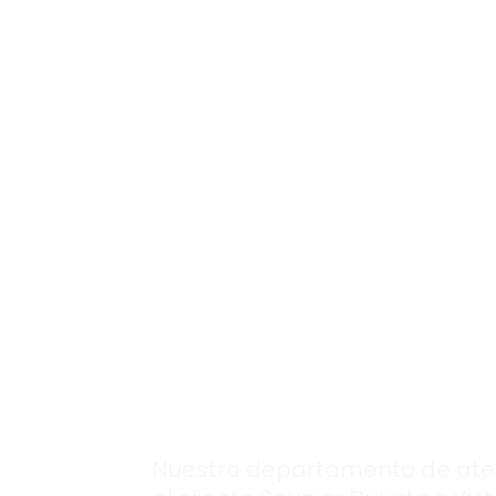
Ya sea para una consulta técnica,
atención personalizada con result
El mejor equipo d
profesionales,
siempre disponib
en nuestra
atenc
al cliente
Saunier
Duval en Vista
Alegre.
Nuestro departamento de ate