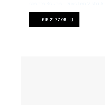
cliente Saunier Duval en Vista A
619 21 77 06