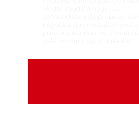
al cliente Saunier Duval en Vis
Alegre ayuda a hogares,
comunidades de propietarios 
negocios que necesitan asiste
para sus equipos de climatizac
calefacción y agua caliente.