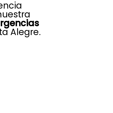
encia
nuestra
urgencias
ta Alegre.
quipo de
aliente, nuestro
te Saunier Duval
para ofrecerte
críticas,
 y sin demoras