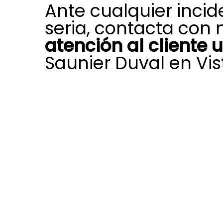
Ante cualquier incid
seria, contacta con 
atención al cliente 
Saunier Duval en Vis
Si surge un fallo imprevisto en tu e
calefacción, climatización o agua c
departamento de atención al clien
en Vista Alegre se encuentra listo 
una respuesta urgente.
Ponemos el foco en las situaciones 
proporcionando asistencia urgente