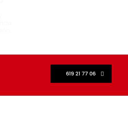
ta
y
ncia
ión,
619 21 77 06