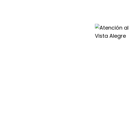
ente Saunier Duval
do profesional
tu sistema de
aerotermia.
ado siempre
ista Alegre para
tus equipos en
n, por eso
 Duval en Vista
s para darte