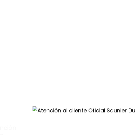
 obtendrás
ados seguros.
e
les
ión
nción