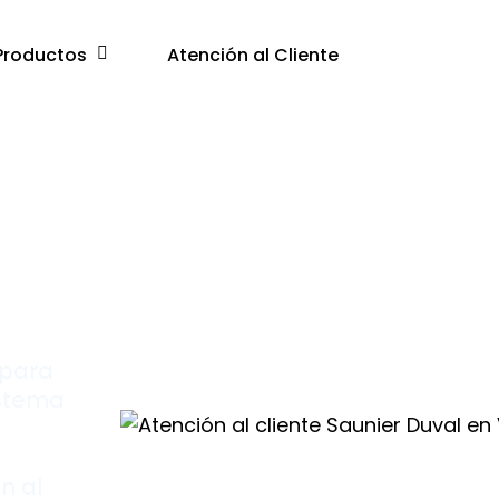
Productos
Atención al Cliente
e
ista
 para
istema
n al