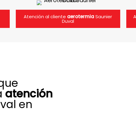
Atención al cliente
aerotermia
Saunier
A
Duval
 que
a
atención
val en