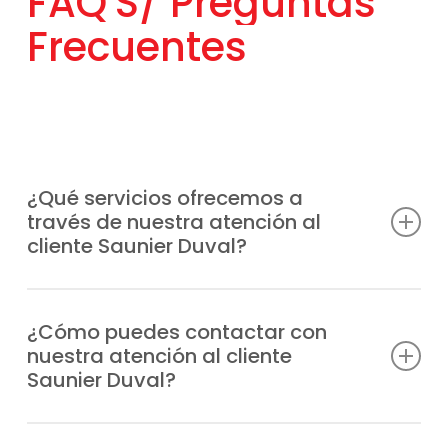
FAQ'S/
Preguntas
Frecuentes
¿Qué servicios ofrecemos a
través de nuestra atención al
cliente Saunier Duval?
Atendemos consultas técnicas, incidencias,
solicitudes de reparación, información
¿Cómo puedes contactar con
nuestra atención al cliente
sobre garantías y todo lo relacionado con
Saunier Duval?
tus equipos Saunier Duval.
Puedes llamarnos directamente por