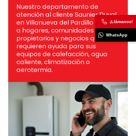
Nuestro departamento de
atención al cliente Saunier Duval
en Villanueva del Pardillo ayuda
¡Llámanos!
a hogares, comunidades de
WhatsApp
propietarios y negocios que
requieren ayuda para sus
equipos de calefacción, agua
caliente, climatización o
aerotermia.