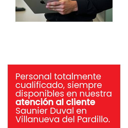
Personal totalmente
cualificado, siempre
disponibles en nuestra
atención al cliente
Saunier Duval en
Villanueva del Pardillo.