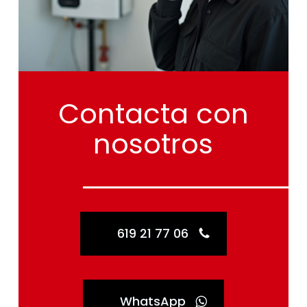
Contacta
con
nosotros
619 21 77 06
WhatsApp