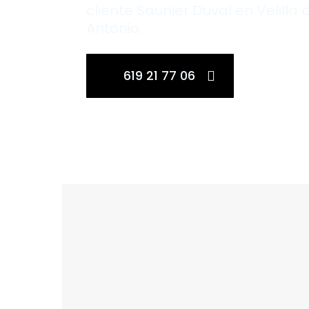
cliente Saunier Duval en Velilla
Antonio.
619 21 77 06