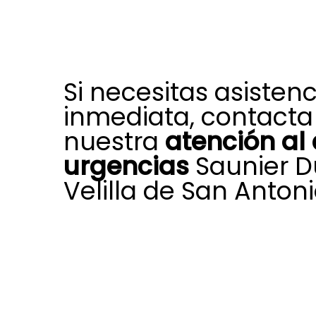
Si necesitas asistenc
inmediata, contacta
nuestra
atención al 
urgencias
Saunier D
Velilla de San Antoni
Cuando aparece una avería inespe
equipo de calefacción, climatizació