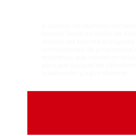
San Antonio.
El servicio de atención al clien
Saunier Duval en Velilla de San
Antonio da soporte a hogares,
comunidades de propietarios 
empresas que necesitan asist
para sus equipos de climatizac
calefacción y agua caliente.