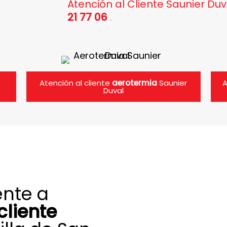
Atención al Cliente Saunier Duv
21 77 06
.
Atención al cliente
aerotermia
Saunier
A
Duval
ente a
cliente