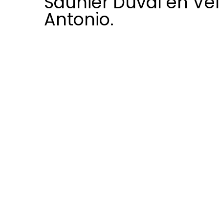
Saunier Duval en Vel
Antonio.
La atención al cliente Saunier Duval
Antonio te ofrece el soporte técni
necesario para resolver dudas en 
calefacción, aire acondicionado o 
Contamos con técnicos expertos s
en cualquier punto de Velilla de Sa
dar respuestas claras y mantener 
buen estado.
Sabemos que los imprevistos surge