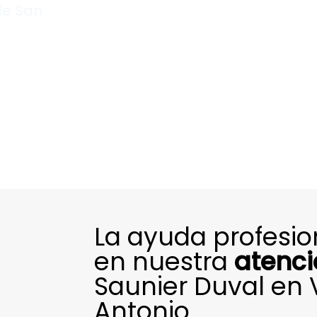
 de San
La ayuda profesi
en nuestra
atenci
Saunier Duval en V
Antonio.