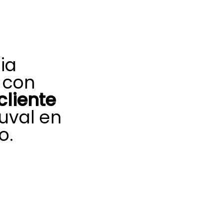
ia
 con
cliente
uval en
o.
rada en tu
n o agua caliente,