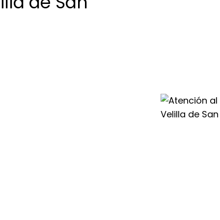
illa de San
 en Velilla de San
co y humano
tu sistema de
aerotermia.
iempre accesible
n Antonio para
tus equipos en
n, por eso