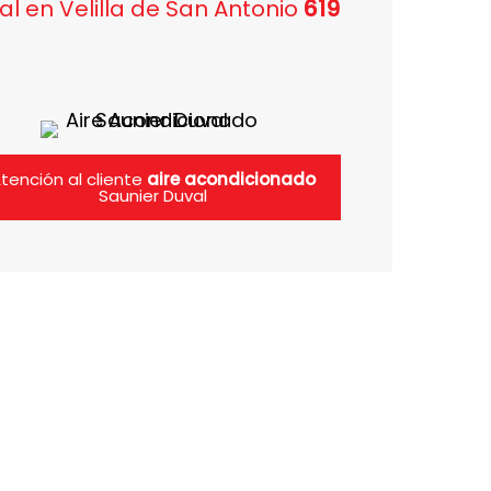
al en Velilla de San Antonio
619
tención al cliente
aire acondicionado
Saunier Duval