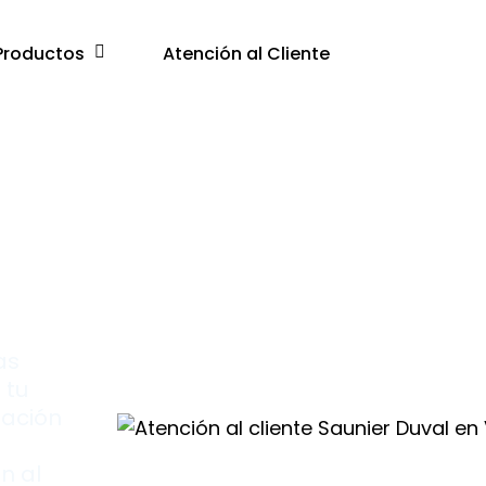
Productos
Atención al Cliente
e
onio
as
 tu
zación
n al