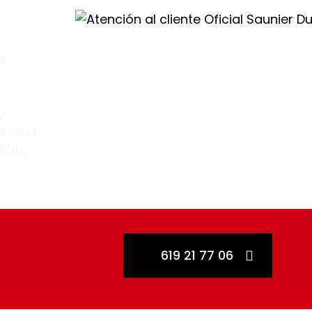
te
y
encia
ión,
619 21 77 06