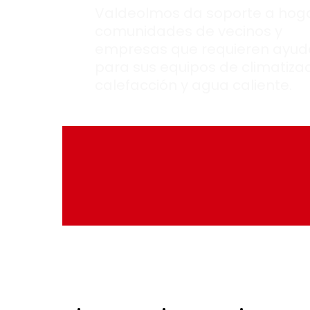
Valdeolmos da soporte a hoga
comunidades de vecinos y
empresas que requieren ayud
para sus equipos de climatizac
calefacción y agua caliente.