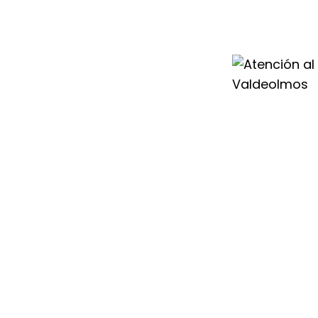
ente Saunier Duval
 técnico y
incidencias en tu
icionado o
ado siempre
aldeolmos para
izar el buen
r Duval.
n, por eso
 Duval en
 horas para darte