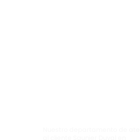
Si necesitas asesoramiento, obten
personalizada con resultados segu
El mejor equipo d
profesionales,
siempre disponib
en nuestra
atenc
al cliente
Saunier
Duval en
Valdeolmos.
Nuestro departamento de ate
al cliente Saunier Duval en