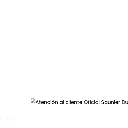
drás atención
ros.
e
les
ión
nción