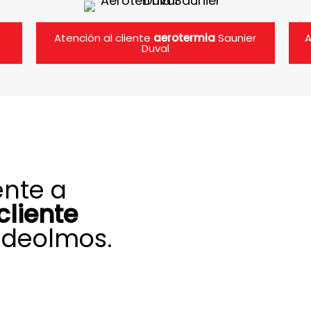
Atención al cliente
aerotermia
Saunier
A
Duval
ente a
cliente
ldeolmos.