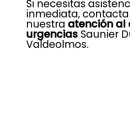
Si necesitas asistenc
inmediata, contacta
nuestra
atención al 
urgencias
Saunier D
Valdeolmos.
Cuando aparece una avería inespe
caldera, aire acondicionado, sist
o ACS, nuestro departamento de at
Saunier Duval en Valdeolmos disp
para ofrecerte una respuesta urge
Ponemos el foco en las incidencia