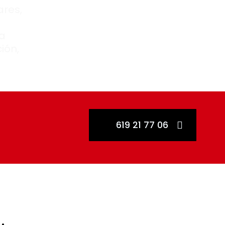
res,
a
ión,
619 21 77 06