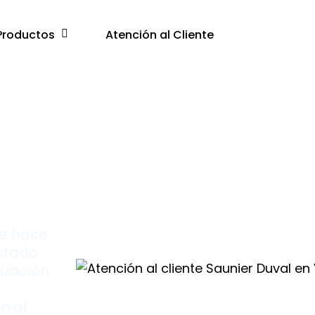
Productos
Atención al Cliente
e
te hace
stado
ización
n al