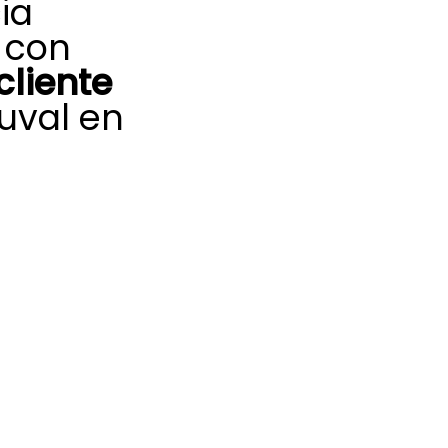
ia
 con
cliente
uval en
rada en tu
ema de aerotermia
ención al cliente
one de medios
nte.
s más graves,