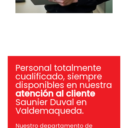
Personal totalmente
cualificado, siempre
disponibles en nuestra
atención al cliente
Saunier Duval en
Valdemaqueda.
Nuestro departamento de