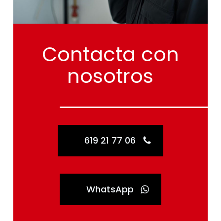
Contacta
con
nosotros
619 21 77 06
WhatsApp