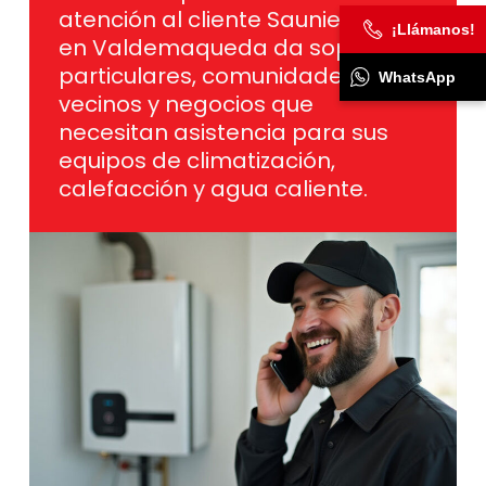
atención al cliente Saunier Duval
¡Llámanos!
en Valdemaqueda da soporte a
particulares, comunidades de
WhatsApp
vecinos y negocios que
necesitan asistencia para sus
equipos de climatización,
calefacción y agua caliente.