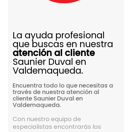
La ayuda profesional
que buscas en nuestra
atención al cliente
Saunier Duval en
Valdemaqueda.
Encuentra
todo
lo
que
necesitas
a
través
de
nuestra
atención
al
cliente
Saunier
Duval
en
Valdemaqueda.
Con nuestro equipo de
especialistas encontrarás los