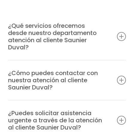
¿Qué servicios ofrecemos
desde nuestro departamento
atención al cliente Saunier
Duval?
Atendemos consultas técnicas, incidencias,
solicitudes de reparación, información
¿Cómo puedes contactar con
nuestra atención al cliente
sobre garantías y todo lo relacionado con
Saunier Duval?
tus equipos Saunier Duval.
Puedes llamarnos directamente por
teléfono o escribirnos un WhatsApp;
¿Puedes solicitar asistencia
urgente a través de la atención
siempre tendrás respuesta profesional.
al cliente Saunier Duval?