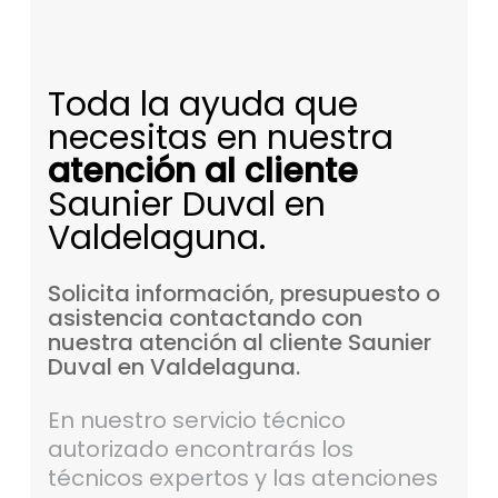
Toda la ayuda que
necesitas en nuestra
atención al cliente
Saunier Duval en
Valdelaguna.
Solicita
información,
presupuesto
o
asistencia
contactando
con
nuestra
atención
al
cliente
Saunier
Duval
en
Valdelaguna.
En nuestro servicio técnico
autorizado encontrarás los
técnicos expertos y las atenciones