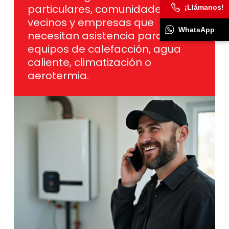
particulares, comunidades de
¡Llámanos!
vecinos y empresas que
WhatsApp
necesitan asistencia para sus
equipos de calefacción, agua
caliente, climatización o
aerotermia.