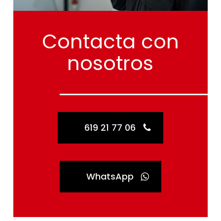
Contacta
con
nosotros
619 21 77 06
WhatsApp