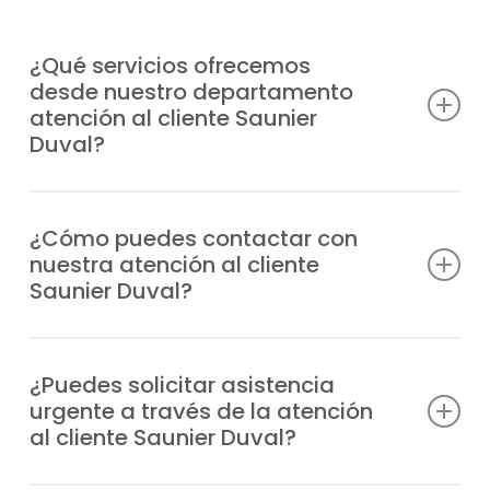
¿Qué servicios ofrecemos
desde nuestro departamento
atención al cliente Saunier
Duval?
Atendemos consultas técnicas, incidencias,
solicitudes de reparación, información
¿Cómo puedes contactar con
nuestra atención al cliente
sobre garantías y todo lo relacionado con
Saunier Duval?
tus equipos Saunier Duval.
Puedes marcar nuestro número de teléfono
o escribirnos un WhatsApp; siempre
¿Puedes solicitar asistencia
urgente a través de la atención
tendrás respuesta rápida y personalizada.
al cliente Saunier Duval?