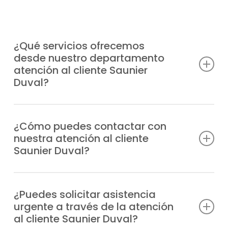
¿Qué servicios ofrecemos
desde nuestro departamento
atención al cliente Saunier
Duval?
Atendemos consultas técnicas, incidencias,
solicitudes de reparación, información
¿Cómo puedes contactar con
nuestra atención al cliente
sobre garantías y todo lo relacionado con
Saunier Duval?
tus equipos Saunier Duval.
Puedes marcar nuestro número de teléfono
o escribirnos un WhatsApp; siempre
¿Puedes solicitar asistencia
urgente a través de la atención
tendrás respuesta profesional.
al cliente Saunier Duval?