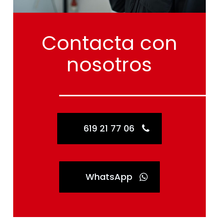
Contacta
con
nosotros
619 21 77 06
WhatsApp