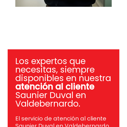
Los expertos que
necesitas, siempre
disponibles en nuestra
atención al cliente
Saunier Duval en
Valdebernardo.
El servicio de atención al cliente
Saunier Duval en Valdebernardo