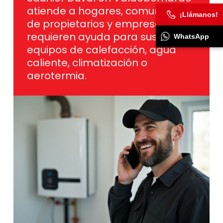
atiende a hogares, comunidades
¡Llámanos!
de propietarios y empresas que
requieren ayuda para sus
WhatsApp
equipos de calefacción, agua
caliente, climatización o
aerotermia.