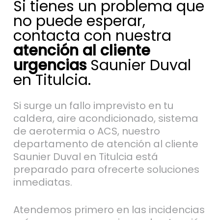
Si tienes un problema que
no puede esperar,
contacta con nuestra
atención al cliente
urgencias
Saunier Duval
en Titulcia.
Si surge un fallo imprevisto en tu
caldera, aire acondicionado, sistema
de aerotermia o ACS, nuestro
departamento de atención al cliente
Saunier Duval en Titulcia está
preparado para ofrecerte soluciones
inmediatas.
Atendemos primero en las incidencias