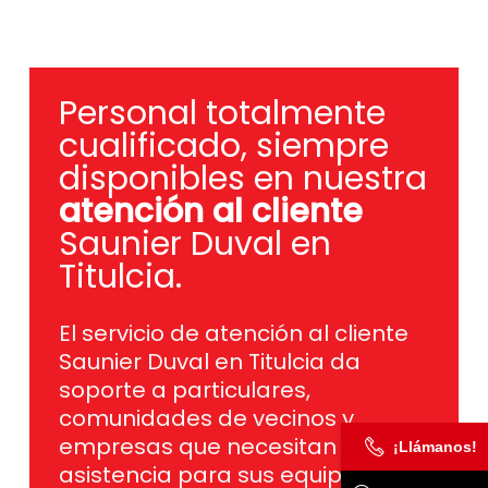
Personal totalmente
cualificado, siempre
disponibles en nuestra
atención al cliente
Saunier Duval en
Titulcia.
El servicio de atención al cliente
Saunier Duval en Titulcia da
soporte a particulares,
comunidades de vecinos y
empresas que necesitan
¡Llámanos!
asistencia para sus equipos de