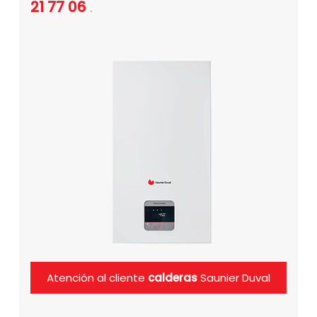
21 77 06
.
Atención al cliente
calderas
Saunier Duval