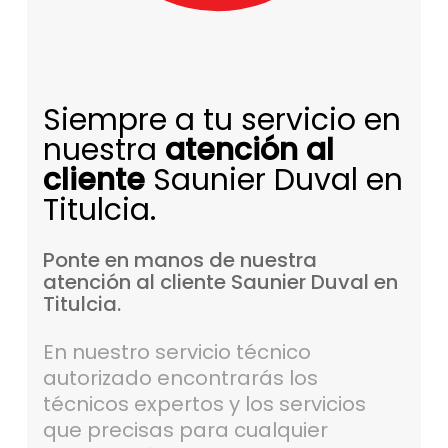
Siempre a tu servicio en
nuestra
atención al
cliente
Saunier Duval en
Titulcia.
Ponte
en
manos
de
nuestra
atención
al
cliente
Saunier
Duval
en
Titulcia.
En nuestro servicio técnico
autorizado encontrarás los
técnicos expertos y los servicios
que precisas para cualquier