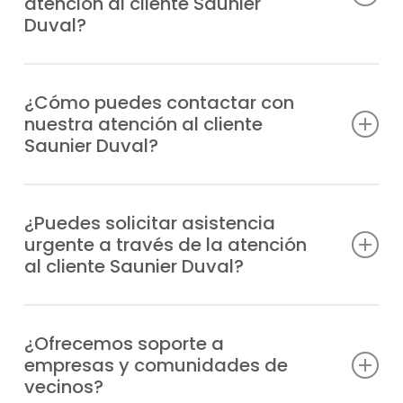
atención al cliente Saunier
Duval?
Atendemos consultas técnicas, incidencias,
solicitudes de reparación, información
¿Cómo puedes contactar con
nuestra atención al cliente
sobre garantías y todo lo relacionado con
Saunier Duval?
tus equipos Saunier Duval.
Puedes llamarnos directamente por
teléfono o escribirnos un WhatsApp;
¿Puedes solicitar asistencia
urgente a través de la atención
siempre tendrás respuesta profesional.
al cliente Saunier Duval?
Claro, nuestro departamento gestiona las
urgencias de manera prioritaria y envía un
¿Ofrecemos soporte a
empresas y comunidades de
técnico especializado a cualquier inmueble
vecinos?
de Titulcia en el menor tiempo posible.