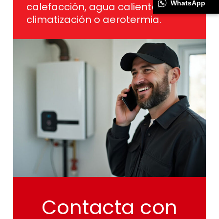
WhatsApp
calefacción, agua caliente,
climatización o aerotermia.
Contacta
con