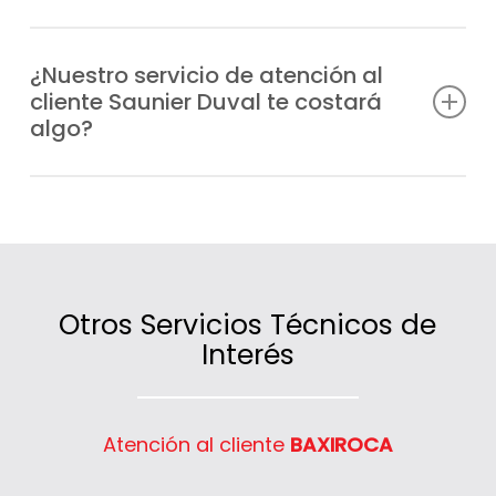
Sí, atendemos tanto a particulares como a
comunidades de vecinos y negocios de
¿Nuestro servicio de atención al
cliente Saunier Duval te costará
Titulcia que necesiten información,
algo?
asesoramiento o asistencia técnica.
No, la atención es gratuita; lo único que se
factura son las intervenciones técnicas o
los servicios contratados.
Otros Servicios Técnicos de
Interés
Atención al cliente
BAXIROCA