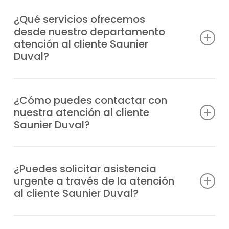
¿Qué servicios ofrecemos
desde nuestro departamento
atención al cliente Saunier
Duval?
Damos soporte profesional a consultas
técnicas, incidencias, solicitudes de
¿Cómo puedes contactar con
nuestra atención al cliente
reparación, información sobre garantías y
Saunier Duval?
todo lo relacionado con tus equipos
Saunier Duval.
Puedes marcar nuestro número de teléfono
o escribirnos un WhatsApp; siempre
¿Puedes solicitar asistencia
urgente a través de la atención
tendrás respuesta profesional.
al cliente Saunier Duval?
Claro, nuestro departamento tramita las