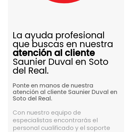
La ayuda profesional
que buscas en nuestra
atención al cliente
Saunier Duval en Soto
del Real.
Ponte
en
manos
de
nuestra
atención
al
cliente
Saunier
Duval
en
Soto
del
Real.
Con nuestro equipo de
especialistas encontrarás el
personal cualificado y el soporte