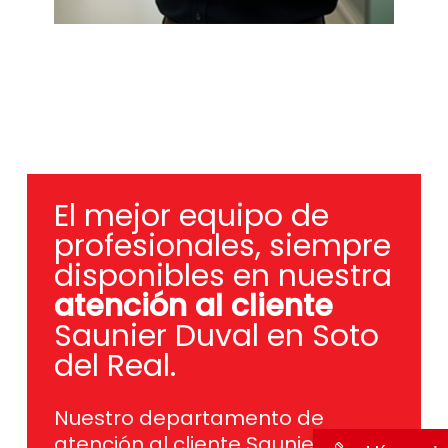
El mejor equipo de
profesionales, siempre
disponibles en nuestra
atención al cliente
Saunier Duval en Soto
del Real.
Nuestro departamento de
atención al cliente Saunier Duval