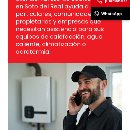
¡Llámanos!
en Soto del Real ayuda a
particulares, comunidades de
WhatsApp
propietarios y empresas que
necesitan asistencia para sus
equipos de calefacción, agua
caliente, climatización o
aerotermia.