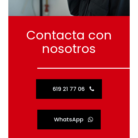
Contacta
con
nosotros
619 21 77 06
WhatsApp