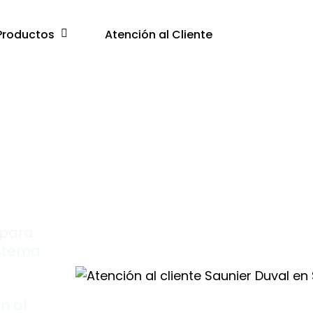
Productos
Atención al Cliente
e
 para
istema
n al