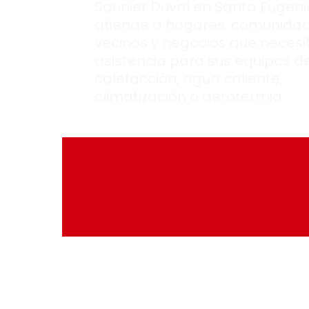
Saunier Duval en Santa Eugeni
atiende a hogares, comunida
vecinos y negocios que necesi
asistencia para sus equipos d
calefacción, agua caliente,
climatización o aerotermia.