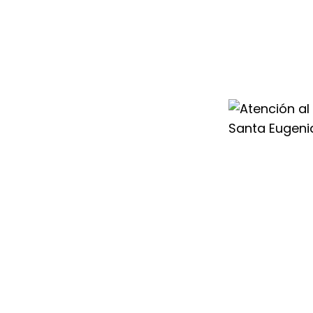
l en Santa
co y humano
ias en tu sistema
 o aerotermia.
iempre accesible
ia para dar
buen
r Duval.
n, por eso
 Duval en Santa
darte soluciones