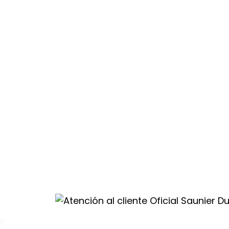
atención
ros.
e
al
val
.
te