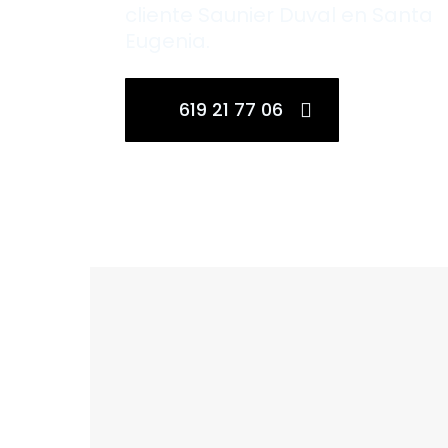
cliente Saunier Duval en Santa
Eugenia.
619 21 77 06