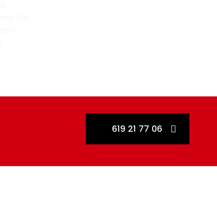
a
des de
tan
e
619 21 77 06