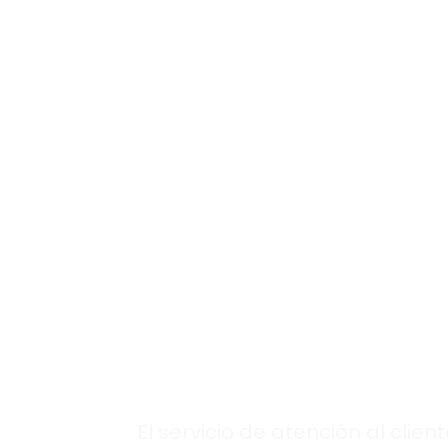
inmediatas.
En caso de una avería, obtendrás 
personalizada con resultados segu
Los expertos que
necesitas, siempr
disponibles en
nuestra
atención 
cliente
Saunier Du
en Santa Eugenia
El servicio de atención al clien