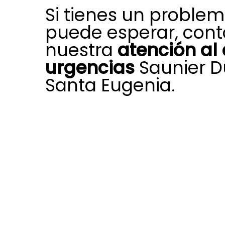
Si tienes un proble
puede esperar, cont
nuestra
atención al 
urgencias
Saunier D
Santa Eugenia.
Ante una incidencia repentina en t
calefacción, climatización o agua c
departamento de atención al clien
en Santa Eugenia dispone de medi
una respuesta urgente.