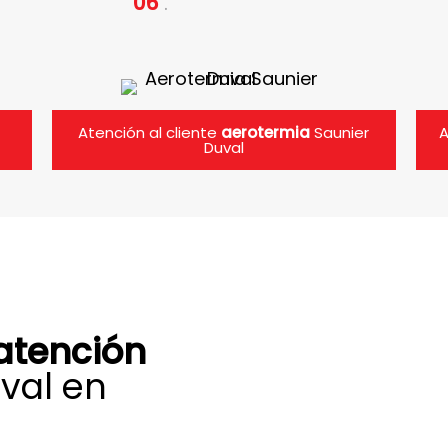
06
.
Atención al cliente
aerotermia
Saunier
A
Duval
atención
val en