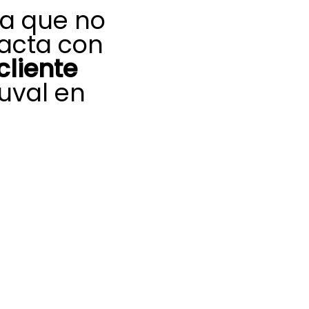
ma que no
acta con
cliente
uval en
u equipo de
aliente, nuestro
te Saunier Duval
os para ofrecerte