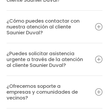
Atendemos consultas técnicas, incidencias,
solicitudes de reparación, información
¿Cómo puedes contactar con
nuestra atención al cliente
sobre garantías y todo lo relacionado con
Saunier Duval?
tus equipos Saunier Duval.
Puedes marcar nuestro número de teléfono
o escribirnos un WhatsApp; siempre
¿Puedes solicitar asistencia
urgente a través de la atención
tendrás respuesta rápida y personalizada.
al cliente Saunier Duval?
Claro, nuestro departamento atiende las
urgencias de manera prioritaria y envía un
¿Ofrecemos soporte a
empresas y comunidades de
técnico especializado a cualquier inmueble
vecinos?
de Sanchinarro en el menor tiempo posible.