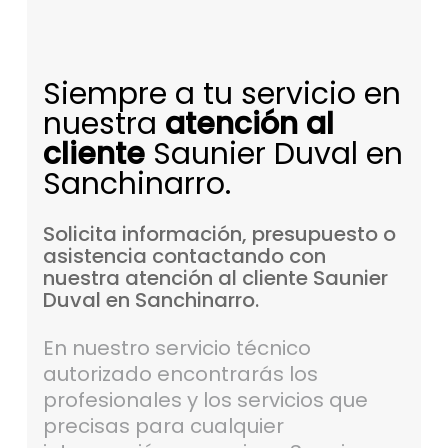
Siempre a tu servicio en
nuestra
atención al
cliente
Saunier Duval en
Sanchinarro.
Solicita
información,
presupuesto
o
asistencia
contactando
con
nuestra
atención
al
cliente
Saunier
Duval
en
Sanchinarro.
En nuestro servicio técnico
autorizado encontrarás los
profesionales y los servicios que
precisas para cualquier