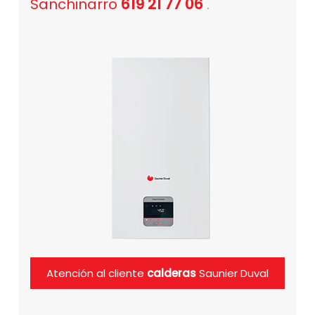
Sanchinarro
619 21 77 06
.
Atención al cliente
calderas
Saunier Duval