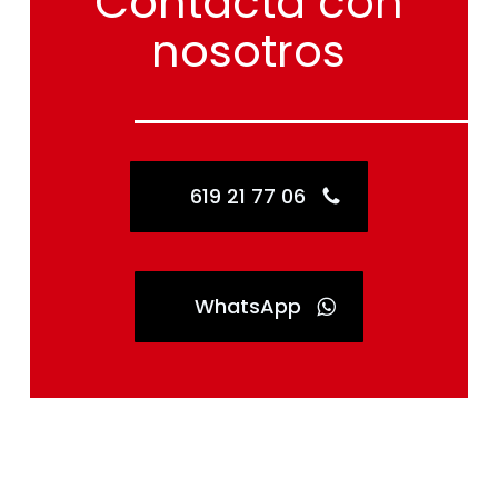
Contacta
con
nosotros
619 21 77 06
WhatsApp