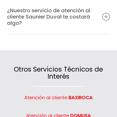
Sí, atendemos tanto a particulares como a
comunidades de vecinos y negocios de
¿Nuestro servicio de atención al
cliente Saunier Duval te costará
Sanchinarro que necesiten información,
algo?
asesoramiento o asistencia técnica.
No, la atención es gratuita; lo único que se
cobra son las intervenciones técnicas o los
servicios contratados.
Otros Servicios Técnicos de
Interés
Atención al cliente
BAXIROCA
Atención al cliente
DOMUSA