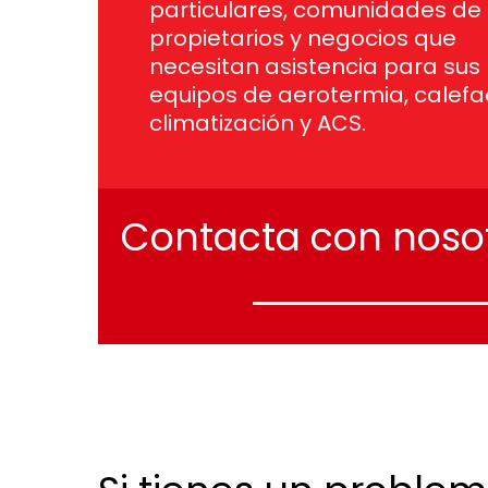
particulares, comunidades de
propietarios y negocios que
necesitan asistencia para sus
equipos de aerotermia, calefa
climatización y ACS.
Contacta
con
noso