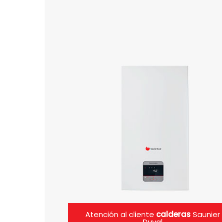
Atención al cliente
calderas
Saunier
Duval