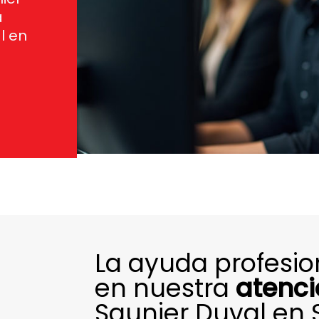
a
l en
La ayuda profesi
en nuestra
atenci
Saunier Duval en 