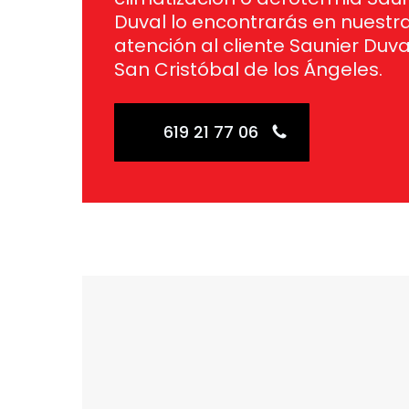
Duval lo encontrarás en nuestr
atención al cliente Saunier Duva
San Cristóbal de los Ángeles.
619 21 77 06