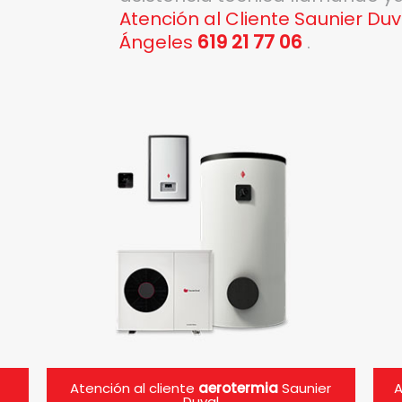
Atención al Cliente Saunier Duv
Ángeles
619 21 77 06
.
Atención al cliente
aerotermia
Saunier
A
Duval