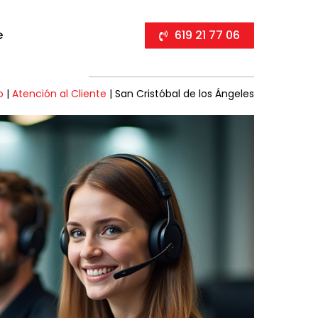
e
619 21 77 06
o
|
Atención al Cliente
|
San Cristóbal de los Ángeles