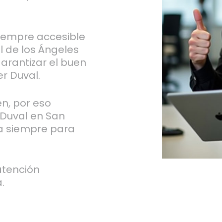
iempre accesible
l de los Ángeles
garantizar el buen
r Duval.
n, por eso
 Duval en San
va siempre para
atención
.