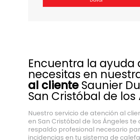
Encuentra la ayuda
necesitas en nuestr
al cliente
Saunier Du
San Cristóbal de los
Nuestro servicio de atención al cli
en San Cristóbal de los Ángeles te 
respaldo profesional necesario par
incidencias en tu sistema de calefa