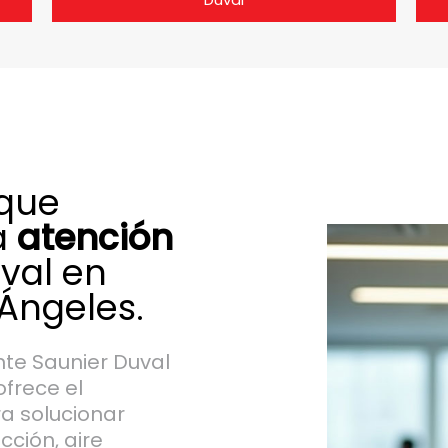
 que
a
atención
val en
 Ángeles.
ente Saunier Duval
ofrece el
a solucionar
cción, aire