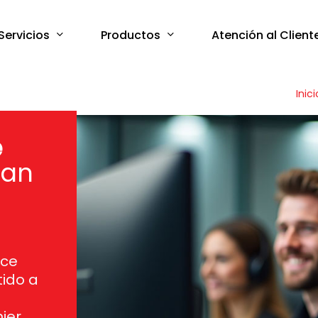
Servicios
Productos
Atención al Client
Inici
e
San
ace
tido a
ier