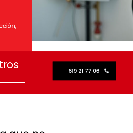
cción,
tros
619 21 77 06