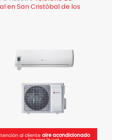
al en San Cristóbal de los
tención al cliente
aire acondicionado
Saunier Duval