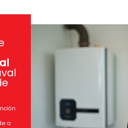
e
al
val
de
nción
de a