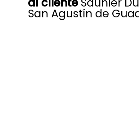
al cliente
Saunier Du
San Agustín de Guad
La atención al cliente Saunier Duva
de Guadalix pone a tu alcance el s
humano necesario para resolver d
sistema de calefacción, aire acond
aerotermia.
Contamos con técnicos expertos s
en cualquier punto de San Agustín
dar respuestas claras y garantizar
funcionamiento de tu equipo Saunie