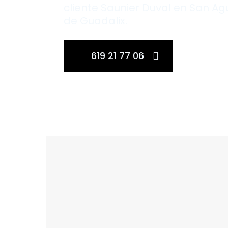
cliente Saunier Duval en San Ag
de Guadalix.
619 21 77 06