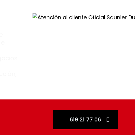
stín
te
de
gocios
cción,
619 21 77 06