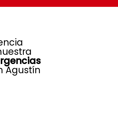
encia
nuestra
urgencias
n Agustín
quipo de