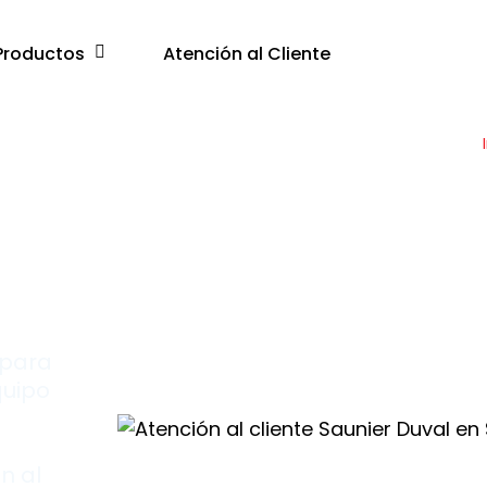
Productos
Atención al Cliente
e
San
ix
 para
quipo
n al