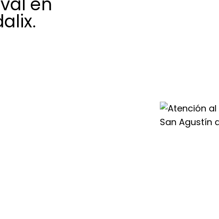
val en
alix.
l en San Agustín
oporte técnico y
udas en tu
icionado o
iempre accesible
 de Guadalix para
 el buen
r Duval.