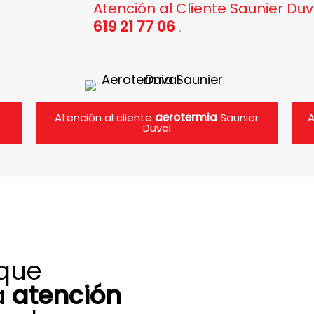
Atención al Cliente Saunier Du
619 21 77 06
.
Atención al cliente
aerotermia
Saunier
A
Duval
 que
a
atención