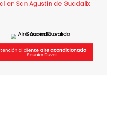
val en San Agustín de Guadalix
tención al cliente
aire acondicionado
Saunier Duval