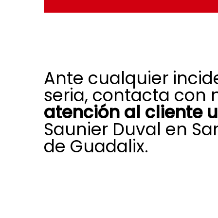
Ante cualquier incid
seria, contacta con 
atención al cliente 
Saunier Duval en Sa
de Guadalix.
Si surge un fallo imprevisto en tu e