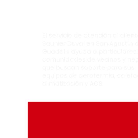
Duval en San Agu
de Guadalix.
El servicio de atención al clien
Saunier Duval en San Agustín 
Guadalix ayuda a particulares,
comunidades de vecinos y ne
que buscan soporte para sus
equipos de aerotermia, calefa
climatización y ACS.