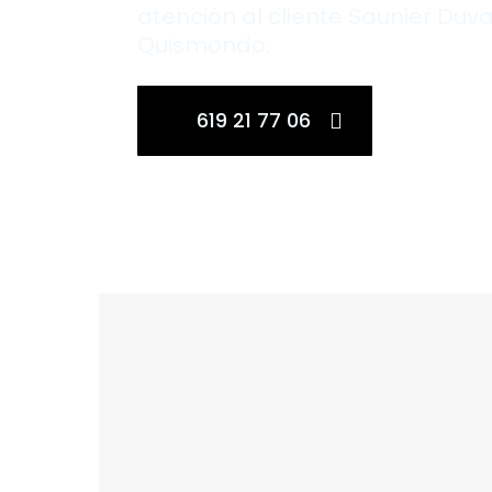
atención al cliente Saunier Duva
Quismondo.
619 21 77 06