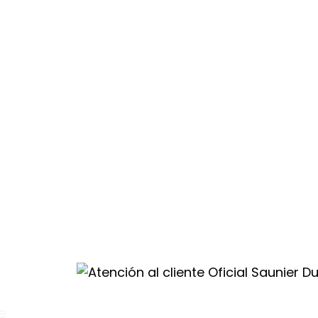
drás atención
.
e
les
ión
te