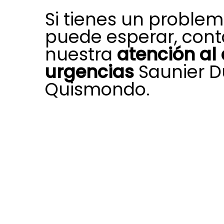
Si tienes un proble
puede esperar, cont
nuestra
atención al 
urgencias
Saunier D
Quismondo.
Si surge un fallo imprevisto en tu e
calefacción, climatización o agua c
departamento de atención al clien
en Quismondo está preparado par
atención rápida.