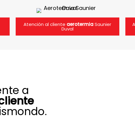
Atención al cliente
aerotermia
Saunier
A
Duval
ente a
cliente
uismondo.