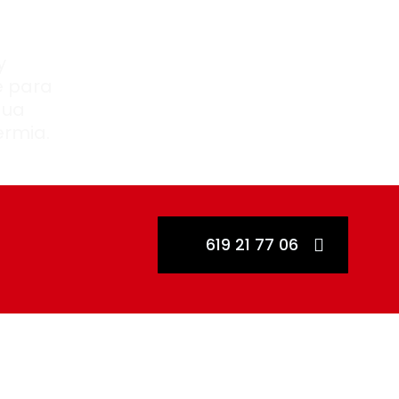
y
e para
gua
ermia.
619 21 77 06