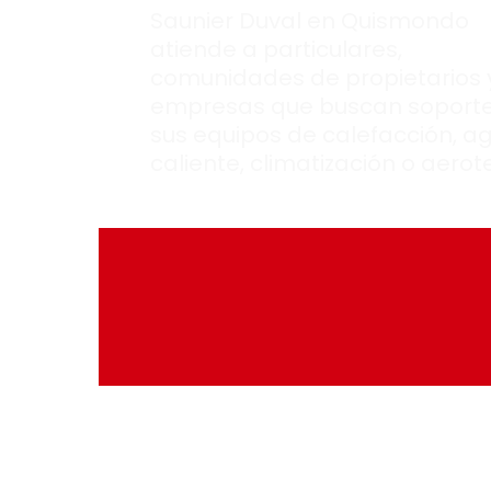
Saunier Duval en Quismondo
atiende a particulares,
comunidades de propietarios 
empresas que buscan soport
sus equipos de calefacción, a
caliente, climatización o aerot