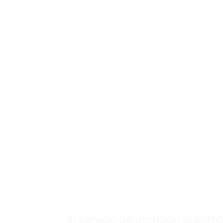
Si necesitas asesoramiento, obten
personalizada con máxima eficacia
El mejor equipo d
profesionales,
siempre disponib
en nuestra
atenc
al cliente
Saunier
Duval en
Quismondo.
El servicio de atención al clien