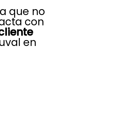
ma que no
acta con
cliente
uval en
quipo de
aliente, nuestro
te Saunier Duval
a ofrecerte