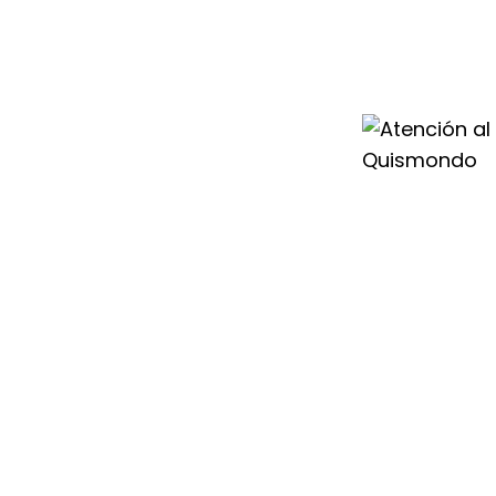
ente Saunier Duval
 soporte técnico
consultas en tu
icionado o
iempre accesible
para dar
buen
r Duval.
cen, por eso
 Duval en
horas para darte