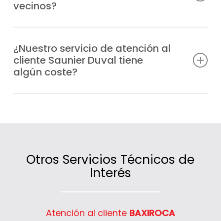
vecinos?
de Quintana en el menor tiempo posible.
Sí, atendemos tanto a particulares como a
comunidades de vecinos y negocios de
¿Nuestro servicio de atención al
cliente Saunier Duval tiene
Quintana que necesiten información,
algún coste?
asesoramiento o asistencia técnica.
No, la atención es gratuita; lo único que se
cobra son las intervenciones técnicas o los
servicios contratados.
Otros Servicios Técnicos de
Interés
Atención al cliente
BAXIROCA