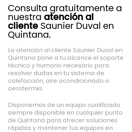
Consulta gratuitamente a
nuestra
atención al
cliente
Saunier Duval en
Quintana.
La atención al cliente Saunier Duval en
Quintana pone a tu alcance el soporte
técnico y humano necesario para
resolver dudas en tu sistema de
calefacción, aire acondicionado o
aerotermia.
Disponemos de un equipo cualificado
siempre disponible en cualquier punto
de Quintana para ofrecer soluciones
rápidas y mantener tus equipos en