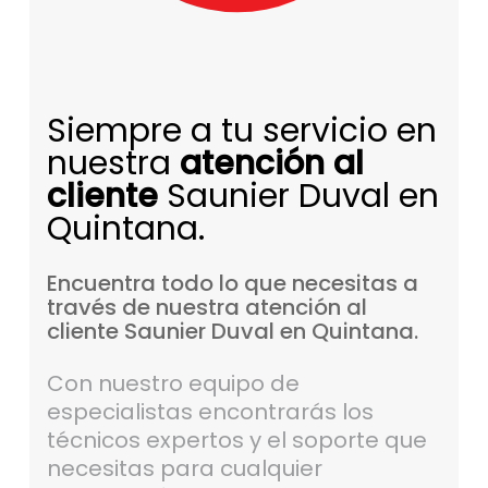
Siempre a tu servicio en
nuestra
atención al
cliente
Saunier Duval en
Quintana.
Encuentra
todo
lo
que
necesitas
a
través
de
nuestra
atención
al
cliente
Saunier
Duval
en
Quintana.
Con nuestro equipo de
especialistas encontrarás los
técnicos expertos y el soporte que
necesitas para cualquier