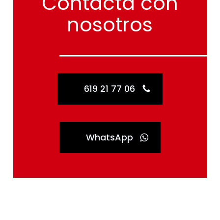
Contacta
con
nosotros
619 21 77 06
WhatsApp