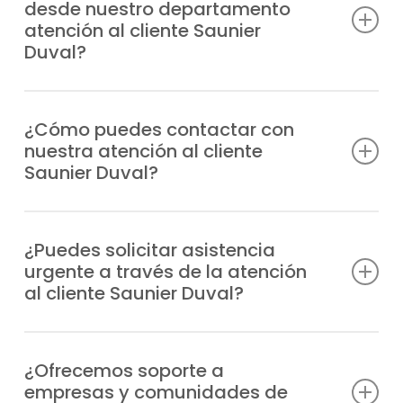
desde nuestro departamento
atención al cliente Saunier
Duval?
Atendemos consultas técnicas, incidencias,
solicitudes de reparación, información
¿Cómo puedes contactar con
nuestra atención al cliente
sobre garantías y todo lo relacionado con
Saunier Duval?
tus equipos Saunier Duval.
Puedes llamarnos directamente por
teléfono o escribirnos un WhatsApp;
¿Puedes solicitar asistencia
urgente a través de la atención
siempre tendrás respuesta rápida y
al cliente Saunier Duval?
personalizada.
Claro, nuestro departamento gestiona las
urgencias de manera prioritaria y envía un
¿Ofrecemos soporte a
empresas y comunidades de
técnico especializado a cualquier inmueble