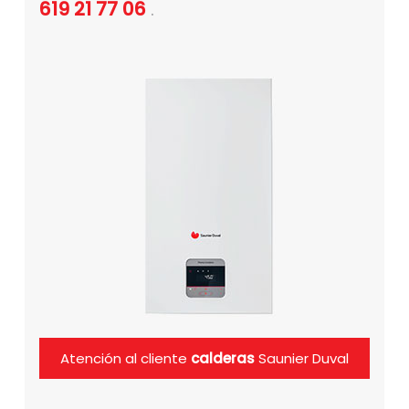
619 21 77 06
.
Atención al cliente
calderas
Saunier Duval