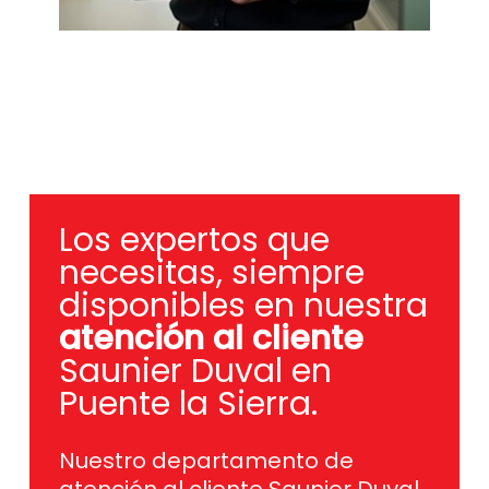
Los expertos que
necesitas, siempre
disponibles en nuestra
atención al cliente
Saunier Duval en
Puente la Sierra.
Nuestro departamento de
atención al cliente Saunier Duval