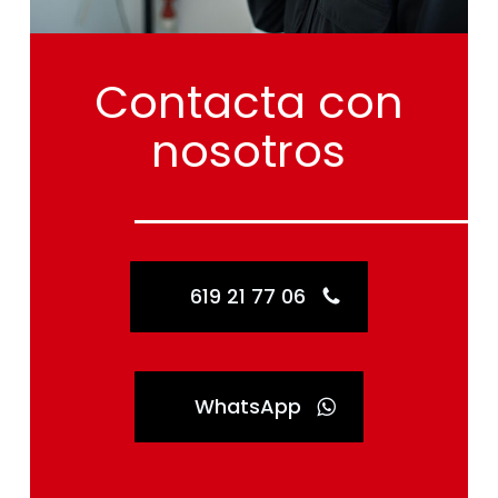
Contacta
con
nosotros
619 21 77 06
WhatsApp