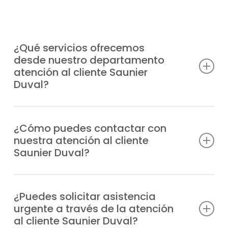
¿Qué servicios ofrecemos
desde nuestro departamento
atención al cliente Saunier
Duval?
Atendemos consultas técnicas, incidencias,
solicitudes de reparación, información
¿Cómo puedes contactar con
nuestra atención al cliente
sobre garantías y todo lo relacionado con
Saunier Duval?
tus equipos Saunier Duval.
Puedes marcar nuestro número de teléfono
o escribirnos un WhatsApp; siempre
¿Puedes solicitar asistencia
urgente a través de la atención
tendrás respuesta profesional.
al cliente Saunier Duval?