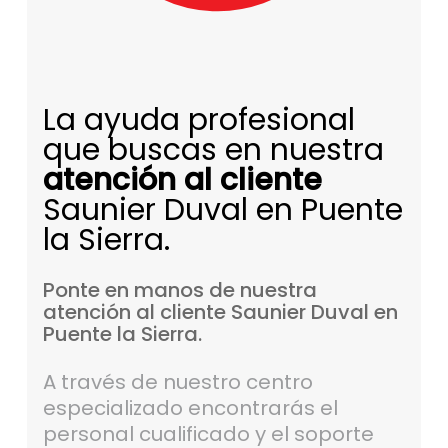
La ayuda profesional
que buscas en nuestra
atención al cliente
Saunier Duval en Puente
la Sierra.
Ponte
en
manos
de
nuestra
atención
al
cliente
Saunier
Duval
en
Puente
la
Sierra.
A través de nuestro centro
especializado encontrarás el
personal cualificado y el soporte