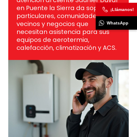
en Puente la Sierra da soporte a
¡Llámanos!
particulares, comunidades de
vecinos y negocios que
WhatsApp
necesitan asistencia para sus
equipos de aerotermia,
calefacción, climatización y ACS.