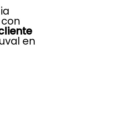
ia
 con
cliente
uval en
u equipo de
aliente, nuestro
te Saunier Duval
medios para