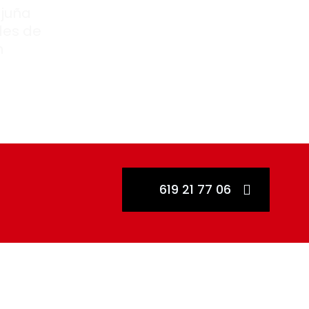
ajuña
des de
n
619 21 77 06