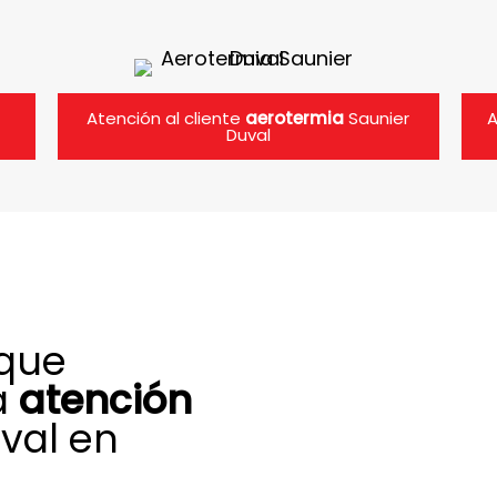
Atención al cliente
aerotermia
Saunier
A
Duval
 que
a
atención
val en