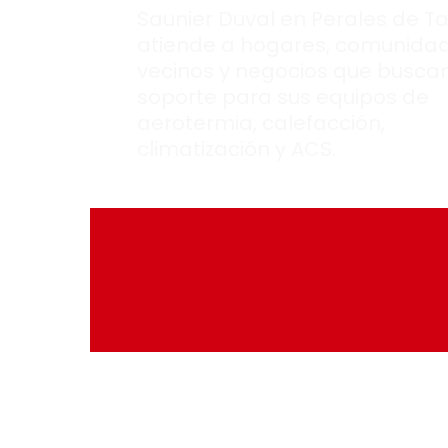
Saunier Duval en Perales de T
atiende a hogares, comunida
vecinos y negocios que busca
soporte para sus equipos de
aerotermia, calefacción,
climatización y ACS.