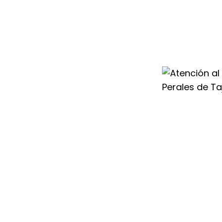
l en Perales de
do profesional
tu sistema de
aerotermia.
iempre accesible
ajuña para dar
equipos en buen
n, por eso
 Duval en Perales
a responder con