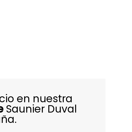
icio en nuestra
e
Saunier Duval
uña.