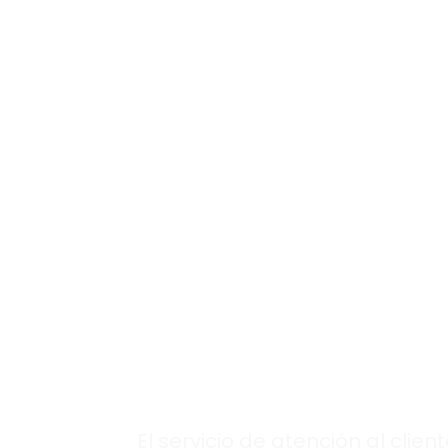
eficacia.
Si necesitas asesoramiento, recibir
cercano con resultados seguros.
Los expertos que
necesitas, siempr
disponibles en
nuestra
atención 
cliente
Saunier Du
en Perales de Taj
El servicio de atención al clien