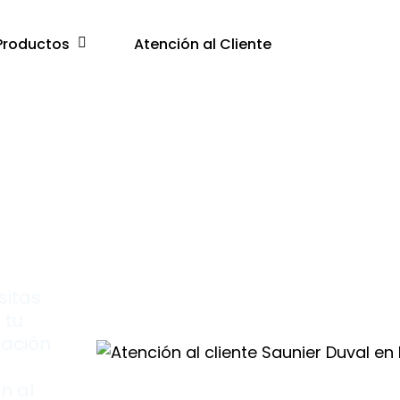
Productos
Atención al Cliente
e
sitas
 tu
zación
n al