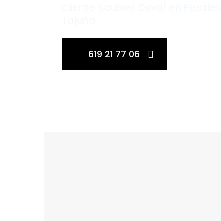
cliente Saunier Duval en Perale
Tajuña.
619 21 77 06