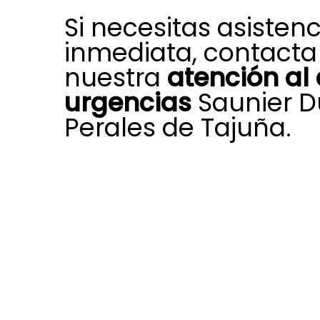
Si necesitas asistenc
inmediata, contacta
nuestra
atención al 
urgencias
Saunier D
Perales de Tajuña.
Ante una incidencia repentina en t
calefacción, climatización o agua c
departamento de atención al clien
en Perales de Tajuña dispone de 
ofrecerte una respuesta urgente.