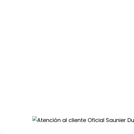
ás un trato
e
al
val
uña.
te